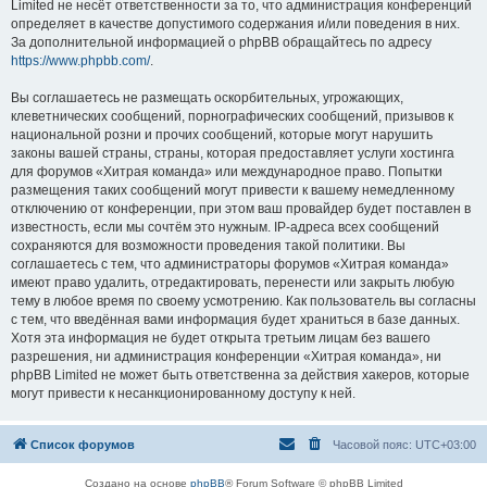
Limited не несёт ответственности за то, что администрация конференций
определяет в качестве допустимого содержания и/или поведения в них.
За дополнительной информацией о phpBB обращайтесь по адресу
https://www.phpbb.com/
.
Вы соглашаетесь не размещать оскорбительных, угрожающих,
клеветнических сообщений, порнографических сообщений, призывов к
национальной розни и прочих сообщений, которые могут нарушить
законы вашей страны, страны, которая предоставляет услуги хостинга
для форумов «Хитрая команда» или международное право. Попытки
размещения таких сообщений могут привести к вашему немедленному
отключению от конференции, при этом ваш провайдер будет поставлен в
известность, если мы сочтём это нужным. IP-адреса всех сообщений
сохраняются для возможности проведения такой политики. Вы
соглашаетесь с тем, что администраторы форумов «Хитрая команда»
имеют право удалить, отредактировать, перенести или закрыть любую
тему в любое время по своему усмотрению. Как пользователь вы согласны
с тем, что введённая вами информация будет храниться в базе данных.
Хотя эта информация не будет открыта третьим лицам без вашего
разрешения, ни администрация конференции «Хитрая команда», ни
phpBB Limited не может быть ответственна за действия хакеров, которые
могут привести к несанкционированному доступу к ней.
Список форумов
Часовой пояс:
UTC+03:00
Создано на основе
phpBB
® Forum Software © phpBB Limited