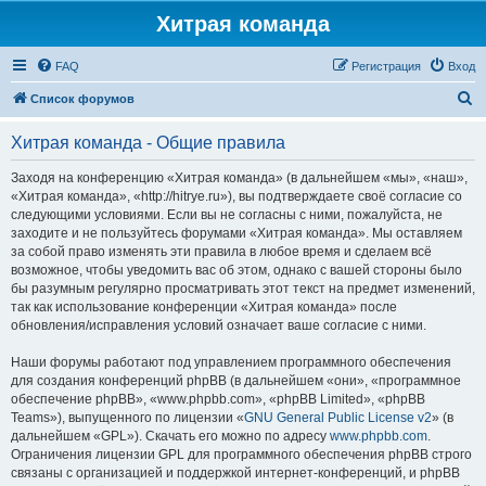
Хитрая команда
FAQ
Регистрация
Вход
П
Список форумов
о
Хитрая команда - Общие правила
и
с
Заходя на конференцию «Хитрая команда» (в дальнейшем «мы», «наш»,
«Хитрая команда», «http://hitrye.ru»), вы подтверждаете своё согласие со
к
следующими условиями. Если вы не согласны с ними, пожалуйста, не
заходите и не пользуйтесь форумами «Хитрая команда». Мы оставляем
за собой право изменять эти правила в любое время и сделаем всё
возможное, чтобы уведомить вас об этом, однако с вашей стороны было
бы разумным регулярно просматривать этот текст на предмет изменений,
так как использование конференции «Хитрая команда» после
обновления/исправления условий означает ваше согласие с ними.
Наши форумы работают под управлением программного обеспечения
для создания конференций phpBB (в дальнейшем «они», «программное
обеспечение phpBB», «www.phpbb.com», «phpBB Limited», «phpBB
Teams»), выпущенного по лицензии «
GNU General Public License v2
» (в
дальнейшем «GPL»). Скачать его можно по адресу
www.phpbb.com
.
Ограничения лицензии GPL для программного обеспечения phpBB строго
связаны с организацией и поддержкой интернет-конференций, и phpBB