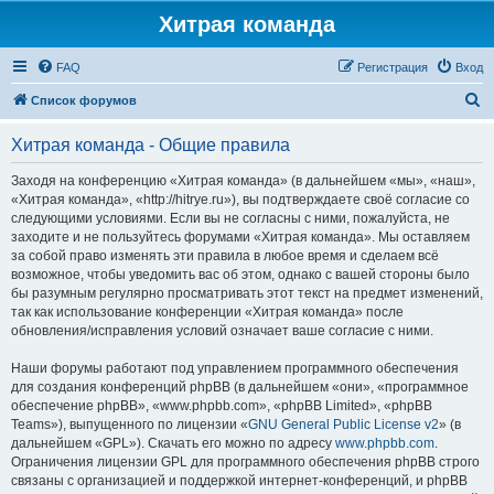
Хитрая команда
FAQ
Регистрация
Вход
П
Список форумов
о
Хитрая команда - Общие правила
и
с
Заходя на конференцию «Хитрая команда» (в дальнейшем «мы», «наш»,
«Хитрая команда», «http://hitrye.ru»), вы подтверждаете своё согласие со
к
следующими условиями. Если вы не согласны с ними, пожалуйста, не
заходите и не пользуйтесь форумами «Хитрая команда». Мы оставляем
за собой право изменять эти правила в любое время и сделаем всё
возможное, чтобы уведомить вас об этом, однако с вашей стороны было
бы разумным регулярно просматривать этот текст на предмет изменений,
так как использование конференции «Хитрая команда» после
обновления/исправления условий означает ваше согласие с ними.
Наши форумы работают под управлением программного обеспечения
для создания конференций phpBB (в дальнейшем «они», «программное
обеспечение phpBB», «www.phpbb.com», «phpBB Limited», «phpBB
Teams»), выпущенного по лицензии «
GNU General Public License v2
» (в
дальнейшем «GPL»). Скачать его можно по адресу
www.phpbb.com
.
Ограничения лицензии GPL для программного обеспечения phpBB строго
связаны с организацией и поддержкой интернет-конференций, и phpBB