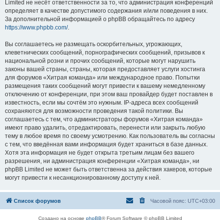
Limited не несёт ответственности за то, что администрация конференций
определяет в качестве допустимого содержания и/или поведения в них.
За дополнительной информацией о phpBB обращайтесь по адресу
https://www.phpbb.com/
.
Вы соглашаетесь не размещать оскорбительных, угрожающих,
клеветнических сообщений, порнографических сообщений, призывов к
национальной розни и прочих сообщений, которые могут нарушить
законы вашей страны, страны, которая предоставляет услуги хостинга
для форумов «Хитрая команда» или международное право. Попытки
размещения таких сообщений могут привести к вашему немедленному
отключению от конференции, при этом ваш провайдер будет поставлен в
известность, если мы сочтём это нужным. IP-адреса всех сообщений
сохраняются для возможности проведения такой политики. Вы
соглашаетесь с тем, что администраторы форумов «Хитрая команда»
имеют право удалить, отредактировать, перенести или закрыть любую
тему в любое время по своему усмотрению. Как пользователь вы согласны
с тем, что введённая вами информация будет храниться в базе данных.
Хотя эта информация не будет открыта третьим лицам без вашего
разрешения, ни администрация конференции «Хитрая команда», ни
phpBB Limited не может быть ответственна за действия хакеров, которые
могут привести к несанкционированному доступу к ней.
Список форумов
Часовой пояс:
UTC+03:00
Создано на основе
phpBB
® Forum Software © phpBB Limited