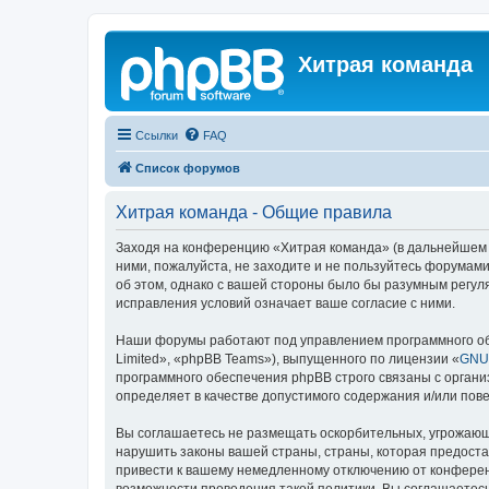
Хитрая команда
Ссылки
FAQ
Список форумов
Хитрая команда - Общие правила
Заходя на конференцию «Хитрая команда» (в дальнейшем «м
ними, пожалуйста, не заходите и не пользуйтесь форумами
об этом, однако с вашей стороны было бы разумным регул
исправления условий означает ваше согласие с ними.
Наши форумы работают под управлением программного об
Limited», «phpBB Teams»), выпущенного по лицензии «
GNU 
программного обеспечения phpBB строго связаны с органи
определяет в качестве допустимого содержания и/или по
Вы соглашаетесь не размещать оскорбительных, угрожающ
нарушить законы вашей страны, страны, которая предост
привести к вашему немедленному отключению от конференц