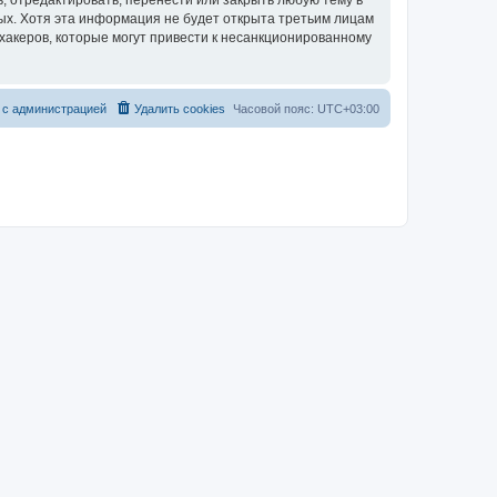
, отредактировать, перенести или закрыть любую тему в
ных. Хотя эта информация не будет открыта третьим лицам
хакеров, которые могут привести к несанкционированному
 с администрацией
Удалить cookies
Часовой пояс:
UTC+03:00