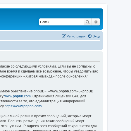
Поиск
Расширенный по
Регистрация
Вход
огласие со следующими условиями. Если вы не согласны с
бое время и сделаем всё возможное, чтобы уведомить вас
е конференции «Хитрая команда» после обновления/
ммное обеспечение phpBB», «www.phpbb.com», «phpBB
есу
www.phpbb.com
. Ограничения лицензии GPL для
ственности за то, что администрация конференций
есу
https://www.phpbb.com/
.
циональной розни и прочих сообщений, которые могут
раво. Попытки размещения таких сообщений могут
 это нужным. IP-адреса всех сообщений сохраняются для