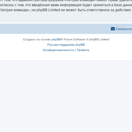
 с тем, что администраторы форумов «Хитрая команда» имеют право удалить
согласны с тем, что введённая вами информация будет храниться в базе дан
итрая команда», ни phpBB Limited не может быть ответственна за действия 
Связаться
Создано на основе
phpBB
® Forum Software © phpBB Limited
Русская поддержка phpBB
Конфиденциальность
|
Правила