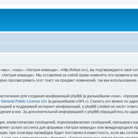
ы», «наш», «Хитрая команда», «http://hitrye.ru»), вы подтверждаете своё с
 «Хитрая команда». Мы оставляем за собой право изменять эти правила в лю
ярно просматривать этот текст на предмет изменений, так как использовани
еспечения для создания конференций phpBB (в дальнейшем «они», «програ
General Public License v2
» (в дальнейшем «GPL»). Скачать его можно по адр
зацией и поддержкой интернет-конференций, и phpBB Limited не несёт ответ
ведения в них. За дополнительной информацией о phpBB обращайтесь по адр
их, клеветнических сообщений, порнографических сообщений, призывов к на
авляет услуги хостинга для форумов «Хитрая команда» или международное п
ии, при этом ваш провайдер будет поставлен в известность, если мы сочтём