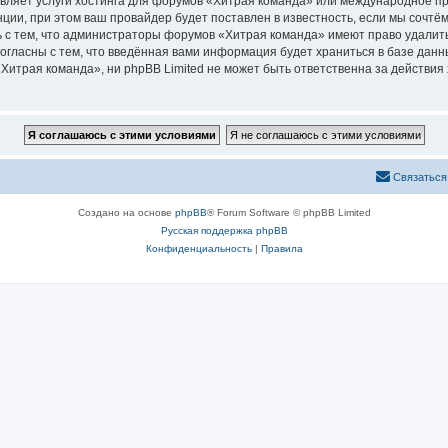
авляет услуги хостинга для форумов «Хитрая команда» или международное п
ии, при этом ваш провайдер будет поставлен в известность, если мы сочтём
 с тем, что администраторы форумов «Хитрая команда» имеют право удалить
согласны с тем, что введённая вами информация будет храниться в базе дан
итрая команда», ни phpBB Limited не может быть ответственна за действия 
Связаться
Создано на основе
phpBB
® Forum Software © phpBB Limited
Русская поддержка phpBB
Конфиденциальность
|
Правила