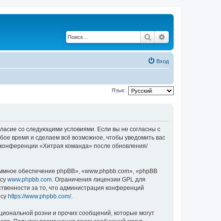
Поиск
Расширенный по
Вход
Язык:
огласие со следующими условиями. Если вы не согласны с
бое время и сделаем всё возможное, чтобы уведомить вас
е конференции «Хитрая команда» после обновления/
ммное обеспечение phpBB», «www.phpbb.com», «phpBB
есу
www.phpbb.com
. Ограничения лицензии GPL для
ственности за то, что администрация конференций
есу
https://www.phpbb.com/
.
циональной розни и прочих сообщений, которые могут