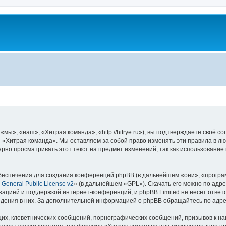
ы», «наш», «Хитрая команда», «http://hitrye.ru»), вы подтверждаете своё с
 «Хитрая команда». Мы оставляем за собой право изменять эти правила в лю
ярно просматривать этот текст на предмет изменений, так как использовани
еспечения для создания конференций phpBB (в дальнейшем «они», «програ
General Public License v2
» (в дальнейшем «GPL»). Скачать его можно по адр
зацией и поддержкой интернет-конференций, и phpBB Limited не несёт ответ
ведения в них. За дополнительной информацией о phpBB обращайтесь по адр
их, клеветнических сообщений, порнографических сообщений, призывов к на