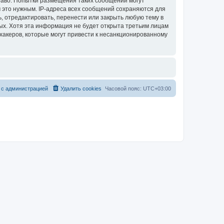
раво. Попытки размещения таких сообщений могут
 это нужным. IP-адреса всех сообщений сохраняются для
, отредактировать, перенести или закрыть любую тему в
ных. Хотя эта информация не будет открыта третьим лицам
хакеров, которые могут привести к несанкционированному
 с администрацией
Удалить cookies
Часовой пояс:
UTC+03:00