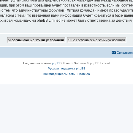
авляет услуги хостинга для форумов «Хитрая команда» или международное п
ии, при этом ваш провайдер будет поставлен в известность, если мы сочтём
 с тем, что администраторы форумов «Хитрая команда» имеют право удалить
согласны с тем, что введённая вами информация будет храниться в базе дан
итрая команда», ни phpBB Limited не может быть ответственна за действия 
Связаться
Создано на основе
phpBB
® Forum Software © phpBB Limited
Русская поддержка phpBB
Конфиденциальность
|
Правила