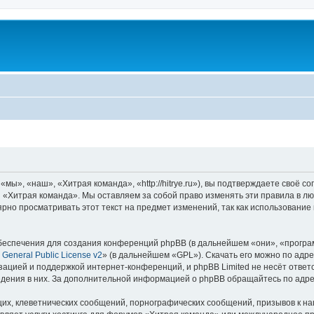
ы», «наш», «Хитрая команда», «http://hitrye.ru»), вы подтверждаете своё с
 «Хитрая команда». Мы оставляем за собой право изменять эти правила в лю
ярно просматривать этот текст на предмет изменений, так как использовани
еспечения для создания конференций phpBB (в дальнейшем «они», «програ
General Public License v2
» (в дальнейшем «GPL»). Скачать его можно по адр
зацией и поддержкой интернет-конференций, и phpBB Limited не несёт ответ
ведения в них. За дополнительной информацией о phpBB обращайтесь по адр
их, клеветнических сообщений, порнографических сообщений, призывов к на