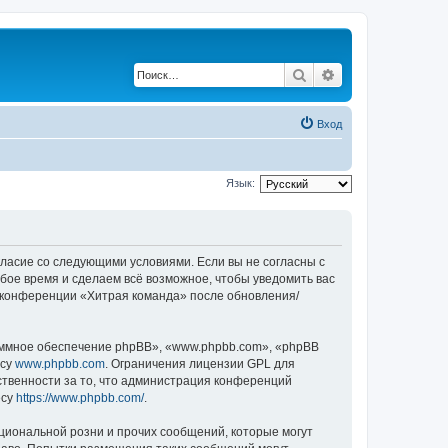
Поиск
Расширенный по
Вход
Язык:
огласие со следующими условиями. Если вы не согласны с
бое время и сделаем всё возможное, чтобы уведомить вас
е конференции «Хитрая команда» после обновления/
ммное обеспечение phpBB», «www.phpbb.com», «phpBB
есу
www.phpbb.com
. Ограничения лицензии GPL для
ственности за то, что администрация конференций
есу
https://www.phpbb.com/
.
циональной розни и прочих сообщений, которые могут