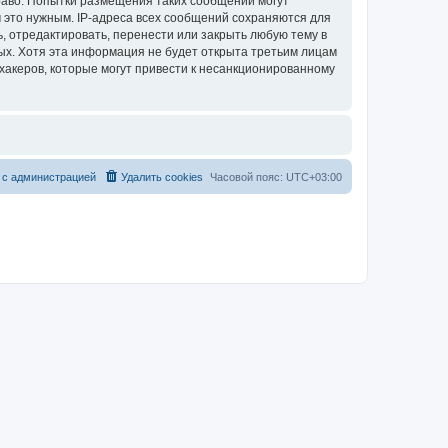
раво. Попытки размещения таких сообщений могут
 это нужным. IP-адреса всех сообщений сохраняются для
, отредактировать, перенести или закрыть любую тему в
ных. Хотя эта информация не будет открыта третьим лицам
хакеров, которые могут привести к несанкционированному
 с администрацией
Удалить cookies
Часовой пояс:
UTC+03:00