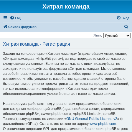
Хитрая команда
FAQ
Вход
П
Список форумов
о
Язык:
и
Хитрая команда - Регистрация
с
Заходя на конференцию «Хитрая команда» (в дальнейшем «мы», «наш»,
к
«Хитрая команда», «http://hitrye.ru»), вы подтверждаете своё согласие со
следующими условиями. Если вы не согласны с ними, пожалуйста, не
заходите и не пользуйтесь форумами «Хитрая команда». Мы оставляем
за собой право изменять эти правила в любое время и сделаем всё
возможное, чтобы уведомить вас об этом, однако с вашей стороны было
бы разумным регулярно просматривать этот текст на предмет изменений,
так как использование конференции «Хитрая команда» после
обновления/исправления условий означает ваше согласие с ними.
Наши форумы работают под управлением программного обеспечения
для создания конференций phpBB (в дальнейшем «они», «программное
обеспечение phpBB», «www.phpbb.com», «phpBB Limited», «phpBB
Teams»), выпущенного по лицензии «
GNU General Public License v2
» (в
дальнейшем «GPL»). Скачать его можно по адресу
www.phpbb.com
.
Ограничения лицензии GPL для программного обеспечения phpBB строго