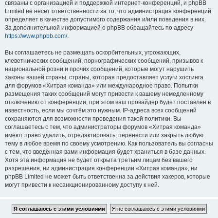
связаны с организацией и поддержкой интернет-конференций, и phpBB
Limited не несёт ответственности за то, что администрация конференций
определяет в качестве допустимого содержания и/или поведения в них.
За дополнительной информацией о phpBB обращайтесь по адресу
https://www.phpbb.com/
.
Вы соглашаетесь не размещать оскорбительных, угрожающих,
клеветнических сообщений, порнографических сообщений, призывов к
национальной розни и прочих сообщений, которые могут нарушить
законы вашей страны, страны, которая предоставляет услуги хостинга
для форумов «Хитрая команда» или международное право. Попытки
размещения таких сообщений могут привести к вашему немедленному
отключению от конференции, при этом ваш провайдер будет поставлен в
известность, если мы сочтём это нужным. IP-адреса всех сообщений
сохраняются для возможности проведения такой политики. Вы
соглашаетесь с тем, что администраторы форумов «Хитрая команда»
имеют право удалить, отредактировать, перенести или закрыть любую
тему в любое время по своему усмотрению. Как пользователь вы согласны
с тем, что введённая вами информация будет храниться в базе данных.
Хотя эта информация не будет открыта третьим лицам без вашего
разрешения, ни администрация конференции «Хитрая команда», ни
phpBB Limited не может быть ответственна за действия хакеров, которые
могут привести к несанкционированному доступу к ней.