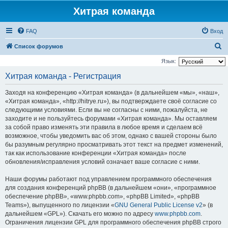
Хитрая команда
FAQ
Вход
П
Список форумов
о
Язык:
и
Хитрая команда - Регистрация
с
Заходя на конференцию «Хитрая команда» (в дальнейшем «мы», «наш»,
к
«Хитрая команда», «http://hitrye.ru»), вы подтверждаете своё согласие со
следующими условиями. Если вы не согласны с ними, пожалуйста, не
заходите и не пользуйтесь форумами «Хитрая команда». Мы оставляем
за собой право изменять эти правила в любое время и сделаем всё
возможное, чтобы уведомить вас об этом, однако с вашей стороны было
бы разумным регулярно просматривать этот текст на предмет изменений,
так как использование конференции «Хитрая команда» после
обновления/исправления условий означает ваше согласие с ними.
Наши форумы работают под управлением программного обеспечения
для создания конференций phpBB (в дальнейшем «они», «программное
обеспечение phpBB», «www.phpbb.com», «phpBB Limited», «phpBB
Teams»), выпущенного по лицензии «
GNU General Public License v2
» (в
дальнейшем «GPL»). Скачать его можно по адресу
www.phpbb.com
.
Ограничения лицензии GPL для программного обеспечения phpBB строго