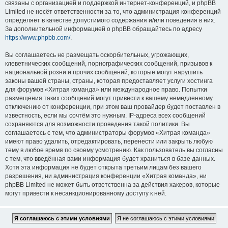
связаны с организацией и поддержкой интернет-конференций, и phpBB
Limited не несёт ответственности за то, что администрация конференций
определяет в качестве допустимого содержания и/или поведения в них.
За дополнительной информацией о phpBB обращайтесь по адресу
https://www.phpbb.com/
.
Вы соглашаетесь не размещать оскорбительных, угрожающих,
клеветнических сообщений, порнографических сообщений, призывов к
национальной розни и прочих сообщений, которые могут нарушить
законы вашей страны, страны, которая предоставляет услуги хостинга
для форумов «Хитрая команда» или международное право. Попытки
размещения таких сообщений могут привести к вашему немедленному
отключению от конференции, при этом ваш провайдер будет поставлен в
известность, если мы сочтём это нужным. IP-адреса всех сообщений
сохраняются для возможности проведения такой политики. Вы
соглашаетесь с тем, что администраторы форумов «Хитрая команда»
имеют право удалить, отредактировать, перенести или закрыть любую
тему в любое время по своему усмотрению. Как пользователь вы согласны
с тем, что введённая вами информация будет храниться в базе данных.
Хотя эта информация не будет открыта третьим лицам без вашего
разрешения, ни администрация конференции «Хитрая команда», ни
phpBB Limited не может быть ответственна за действия хакеров, которые
могут привести к несанкционированному доступу к ней.