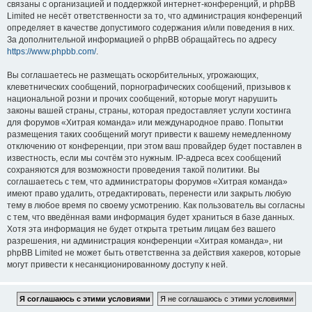
связаны с организацией и поддержкой интернет-конференций, и phpBB
Limited не несёт ответственности за то, что администрация конференций
определяет в качестве допустимого содержания и/или поведения в них.
За дополнительной информацией о phpBB обращайтесь по адресу
https://www.phpbb.com/
.
Вы соглашаетесь не размещать оскорбительных, угрожающих,
клеветнических сообщений, порнографических сообщений, призывов к
национальной розни и прочих сообщений, которые могут нарушить
законы вашей страны, страны, которая предоставляет услуги хостинга
для форумов «Хитрая команда» или международное право. Попытки
размещения таких сообщений могут привести к вашему немедленному
отключению от конференции, при этом ваш провайдер будет поставлен в
известность, если мы сочтём это нужным. IP-адреса всех сообщений
сохраняются для возможности проведения такой политики. Вы
соглашаетесь с тем, что администраторы форумов «Хитрая команда»
имеют право удалить, отредактировать, перенести или закрыть любую
тему в любое время по своему усмотрению. Как пользователь вы согласны
с тем, что введённая вами информация будет храниться в базе данных.
Хотя эта информация не будет открыта третьим лицам без вашего
разрешения, ни администрация конференции «Хитрая команда», ни
phpBB Limited не может быть ответственна за действия хакеров, которые
могут привести к несанкционированному доступу к ней.