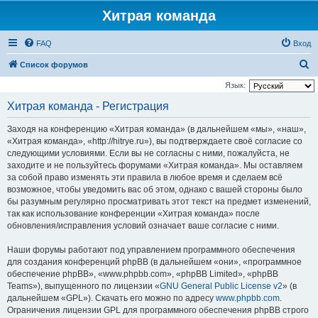
Хитрая команда
FAQ
Вход
П
Список форумов
о
Язык:
и
Хитрая команда - Регистрация
с
Заходя на конференцию «Хитрая команда» (в дальнейшем «мы», «наш»,
к
«Хитрая команда», «http://hitrye.ru»), вы подтверждаете своё согласие со
следующими условиями. Если вы не согласны с ними, пожалуйста, не
заходите и не пользуйтесь форумами «Хитрая команда». Мы оставляем
за собой право изменять эти правила в любое время и сделаем всё
возможное, чтобы уведомить вас об этом, однако с вашей стороны было
бы разумным регулярно просматривать этот текст на предмет изменений,
так как использование конференции «Хитрая команда» после
обновления/исправления условий означает ваше согласие с ними.
Наши форумы работают под управлением программного обеспечения
для создания конференций phpBB (в дальнейшем «они», «программное
обеспечение phpBB», «www.phpbb.com», «phpBB Limited», «phpBB
Teams»), выпущенного по лицензии «
GNU General Public License v2
» (в
дальнейшем «GPL»). Скачать его можно по адресу
www.phpbb.com
.
Ограничения лицензии GPL для программного обеспечения phpBB строго