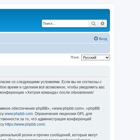
Поиск
Расширенный по
Вход
Язык:
огласие со следующими условиями. Если вы не согласны с
бое время и сделаем всё возможное, чтобы уведомить вас
е конференции «Хитрая команда» после обновления/
ммное обеспечение phpBB», «www.phpbb.com», «phpBB
есу
www.phpbb.com
. Ограничения лицензии GPL для
ственности за то, что администрация конференций
есу
https://www.phpbb.com/
.
циональной розни и прочих сообщений, которые могут