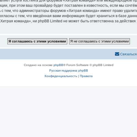
авляет услуги хостинга для форумов «Хитрая команда» или международное п
ии, при этом ваш провайдер будет поставлен в известность, если мы сочтём
 с тем, что администраторы форумов «Хитрая команда» имеют право удалить
согласны с тем, что введённая вами информация будет храниться в базе дан
итрая команда», ни phpBB Limited не может быть ответственна за действия 
Связаться
Создано на основе
phpBB
® Forum Software © phpBB Limited
Русская поддержка phpBB
Конфиденциальность
|
Правила