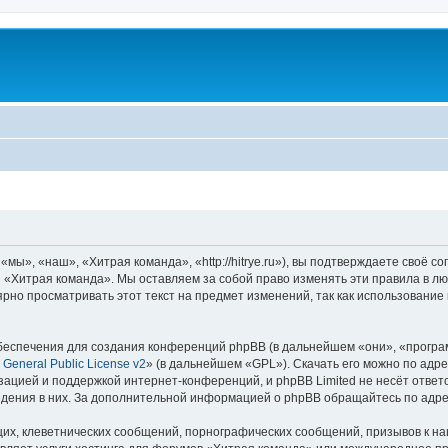
ы», «наш», «Хитрая команда», «http://hitrye.ru»), вы подтверждаете своё с
 «Хитрая команда». Мы оставляем за собой право изменять эти правила в лю
ярно просматривать этот текст на предмет изменений, так как использовани
еспечения для создания конференций phpBB (в дальнейшем «они», «програ
General Public License v2
» (в дальнейшем «GPL»). Скачать его можно по адр
зацией и поддержкой интернет-конференций, и phpBB Limited не несёт ответ
ведения в них. За дополнительной информацией о phpBB обращайтесь по адр
их, клеветнических сообщений, порнографических сообщений, призывов к на