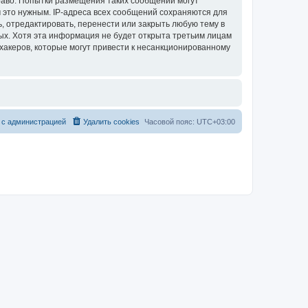
раво. Попытки размещения таких сообщений могут
 это нужным. IP-адреса всех сообщений сохраняются для
, отредактировать, перенести или закрыть любую тему в
ных. Хотя эта информация не будет открыта третьим лицам
хакеров, которые могут привести к несанкционированному
 с администрацией
Удалить cookies
Часовой пояс:
UTC+03:00