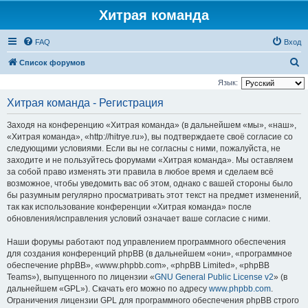
Хитрая команда
FAQ
Вход
П
Список форумов
о
Язык:
и
Хитрая команда - Регистрация
с
Заходя на конференцию «Хитрая команда» (в дальнейшем «мы», «наш»,
к
«Хитрая команда», «http://hitrye.ru»), вы подтверждаете своё согласие со
следующими условиями. Если вы не согласны с ними, пожалуйста, не
заходите и не пользуйтесь форумами «Хитрая команда». Мы оставляем
за собой право изменять эти правила в любое время и сделаем всё
возможное, чтобы уведомить вас об этом, однако с вашей стороны было
бы разумным регулярно просматривать этот текст на предмет изменений,
так как использование конференции «Хитрая команда» после
обновления/исправления условий означает ваше согласие с ними.
Наши форумы работают под управлением программного обеспечения
для создания конференций phpBB (в дальнейшем «они», «программное
обеспечение phpBB», «www.phpbb.com», «phpBB Limited», «phpBB
Teams»), выпущенного по лицензии «
GNU General Public License v2
» (в
дальнейшем «GPL»). Скачать его можно по адресу
www.phpbb.com
.
Ограничения лицензии GPL для программного обеспечения phpBB строго