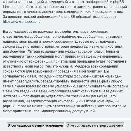
связаны с организацией и поддержкой интернет-конференций, и phpBB
Limited не несёт ответственности за то, что администрация конференций
определяет в качестве допустимого содержания и/или поведения в них.
За дополнительной информацией о phpBB обращайтесь по адресу
https://www.phpbb.com/
.
Вы соглашаетесь не размещать оскорбительных, угрожающих,
клеветнических сообщений, порнографических сообщений, призывов к
национальной розни и прочих сообщений, которые могут нарушить
законы вашей страны, страны, которая предоставляет услуги хостинга
для форумов «Хитрая команда» или международное право. Попытки
размещения таких сообщений могут привести к вашему немедленному
отключению от конференции, при этом ваш провайдер будет поставлен в
известность, если мы сочтём это нужным. IP-адреса всех сообщений
сохраняются для возможности проведения такой политики. Вы
соглашаетесь с тем, что администраторы форумов «Хитрая команда»
имеют право удалить, отредактировать, перенести или закрыть любую
тему в любое время по своему усмотрению. Как пользователь вы согласны
с тем, что введённая вами информация будет храниться в базе данных.
Хотя эта информация не будет открыта третьим лицам без вашего
разрешения, ни администрация конференции «Хитрая команда», ни
phpBB Limited не может быть ответственна за действия хакеров, которые
могут привести к несанкционированному доступу к ней.