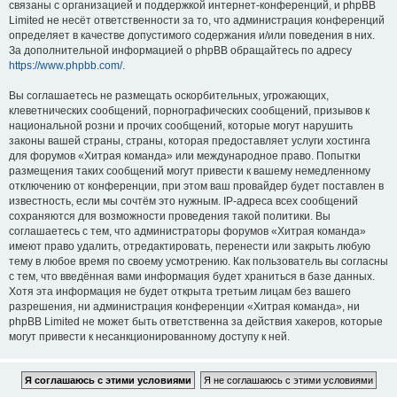
связаны с организацией и поддержкой интернет-конференций, и phpBB
Limited не несёт ответственности за то, что администрация конференций
определяет в качестве допустимого содержания и/или поведения в них.
За дополнительной информацией о phpBB обращайтесь по адресу
https://www.phpbb.com/
.
Вы соглашаетесь не размещать оскорбительных, угрожающих,
клеветнических сообщений, порнографических сообщений, призывов к
национальной розни и прочих сообщений, которые могут нарушить
законы вашей страны, страны, которая предоставляет услуги хостинга
для форумов «Хитрая команда» или международное право. Попытки
размещения таких сообщений могут привести к вашему немедленному
отключению от конференции, при этом ваш провайдер будет поставлен в
известность, если мы сочтём это нужным. IP-адреса всех сообщений
сохраняются для возможности проведения такой политики. Вы
соглашаетесь с тем, что администраторы форумов «Хитрая команда»
имеют право удалить, отредактировать, перенести или закрыть любую
тему в любое время по своему усмотрению. Как пользователь вы согласны
с тем, что введённая вами информация будет храниться в базе данных.
Хотя эта информация не будет открыта третьим лицам без вашего
разрешения, ни администрация конференции «Хитрая команда», ни
phpBB Limited не может быть ответственна за действия хакеров, которые
могут привести к несанкционированному доступу к ней.