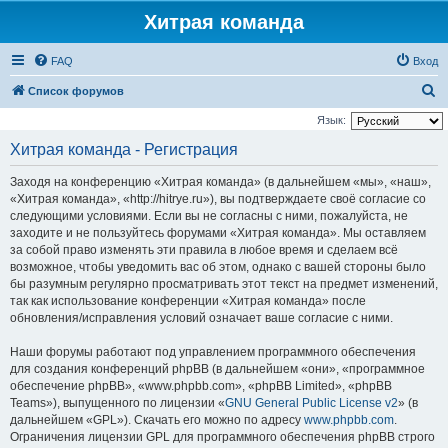
Хитрая команда
FAQ
Вход
П
Список форумов
о
Язык:
и
Хитрая команда - Регистрация
с
Заходя на конференцию «Хитрая команда» (в дальнейшем «мы», «наш»,
к
«Хитрая команда», «http://hitrye.ru»), вы подтверждаете своё согласие со
следующими условиями. Если вы не согласны с ними, пожалуйста, не
заходите и не пользуйтесь форумами «Хитрая команда». Мы оставляем
за собой право изменять эти правила в любое время и сделаем всё
возможное, чтобы уведомить вас об этом, однако с вашей стороны было
бы разумным регулярно просматривать этот текст на предмет изменений,
так как использование конференции «Хитрая команда» после
обновления/исправления условий означает ваше согласие с ними.
Наши форумы работают под управлением программного обеспечения
для создания конференций phpBB (в дальнейшем «они», «программное
обеспечение phpBB», «www.phpbb.com», «phpBB Limited», «phpBB
Teams»), выпущенного по лицензии «
GNU General Public License v2
» (в
дальнейшем «GPL»). Скачать его можно по адресу
www.phpbb.com
.
Ограничения лицензии GPL для программного обеспечения phpBB строго