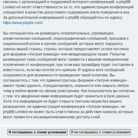
связаны с организацией и поддержкой интернет-конференций, и phpBB
Limited не несёт ответственности за то, что администрация конференций
определяет в качестве допустимого содержания и/или поведения в них.
За дополнительной информацией о phpBB обращайтесь по адресу
https://www.phpbb.com/
.
Вы соглашаетесь не размещать оскорбительных, угрожающих,
клеветнических сообщений, порнографических сообщений, призывов к
национальной розни и прочих сообщений, которые могут нарушить
законы вашей страны, страны, которая предоставляет услуги хостинга
для форумов «Хитрая команда» или международное право. Попытки
размещения таких сообщений могут привести к вашему немедленному
отключению от конференции, при этом ваш провайдер будет поставлен в
известность, если мы сочтём это нужным. IP-адреса всех сообщений
сохраняются для возможности проведения такой политики. Вы
соглашаетесь с тем, что администраторы форумов «Хитрая команда»
имеют право удалить, отредактировать, перенести или закрыть любую
тему в любое время по своему усмотрению. Как пользователь вы согласны
с тем, что введённая вами информация будет храниться в базе данных.
Хотя эта информация не будет открыта третьим лицам без вашего
разрешения, ни администрация конференции «Хитрая команда», ни
phpBB Limited не может быть ответственна за действия хакеров, которые
могут привести к несанкционированному доступу к ней.