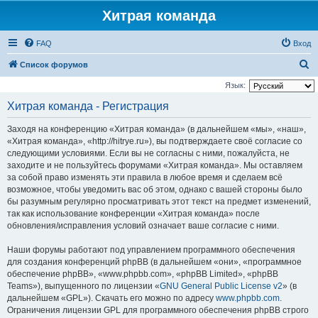
Хитрая команда
FAQ
Вход
П
Список форумов
о
Язык:
и
Хитрая команда - Регистрация
с
Заходя на конференцию «Хитрая команда» (в дальнейшем «мы», «наш»,
к
«Хитрая команда», «http://hitrye.ru»), вы подтверждаете своё согласие со
следующими условиями. Если вы не согласны с ними, пожалуйста, не
заходите и не пользуйтесь форумами «Хитрая команда». Мы оставляем
за собой право изменять эти правила в любое время и сделаем всё
возможное, чтобы уведомить вас об этом, однако с вашей стороны было
бы разумным регулярно просматривать этот текст на предмет изменений,
так как использование конференции «Хитрая команда» после
обновления/исправления условий означает ваше согласие с ними.
Наши форумы работают под управлением программного обеспечения
для создания конференций phpBB (в дальнейшем «они», «программное
обеспечение phpBB», «www.phpbb.com», «phpBB Limited», «phpBB
Teams»), выпущенного по лицензии «
GNU General Public License v2
» (в
дальнейшем «GPL»). Скачать его можно по адресу
www.phpbb.com
.
Ограничения лицензии GPL для программного обеспечения phpBB строго