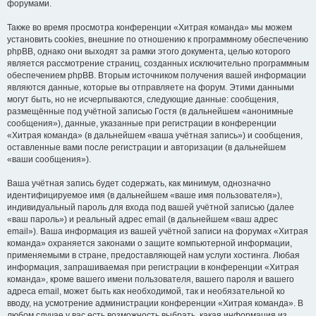
форумами.
Также во время просмотра конференции «Хитрая команда» мы можем
установить cookies, внешние по отношению к программному обеспечению
phpBB, однако они выходят за рамки этого документа, целью которого
является рассмотрение страниц, созданных исключительно программным
обеспечением phpBB. Вторым источником получения вашей информации
являются данные, которые вы отправляете на форум. Этими данными
могут быть, но не исчерпываются, следующие данные: сообщения,
размещённые под учётной записью Гостя (в дальнейшем «анонимные
сообщения»), данные, указанные при регистрации в конференции
«Хитрая команда» (в дальнейшем «ваша учётная запись») и сообщения,
оставленные вами после регистрации и авторизации (в дальнейшем
«ваши сообщения»).
Ваша учётная запись будет содержать, как минимум, однозначно
идентифицируемое имя (в дальнейшем «ваше имя пользователя»),
индивидуальный пароль для входа под вашей учётной записью (далее
«ваш пароль») и реальный адрес email (в дальнейшем «ваш адрес
email»). Ваша информация из вашей учётной записи на форумах «Хитрая
команда» охраняется законами о защите компьютерной информации,
применяемыми в стране, предоставляющей нам услуги хостинга. Любая
информация, запрашиваемая при регистрации в конференции «Хитрая
команда», кроме вашего имени пользователя, вашего пароля и вашего
адреса email, может быть как необходимой, так и необязательной ко
вводу, на усмотрение администрации конференции «Хитрая команда». В
любом случае у вас есть возможность выбрать, какая информация из