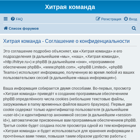
Хитрая команда
FAQ
Регистрация
Вход
П
Список форумов
о
Хитрая команда - Соглашение о конфиденциальности
и
с
Это соглашение подробно объясняет, как «Хитрая команда» и его
подразделения (в дальнейшем «мы», «наш», «Хитрая команда»,
к
«http://hitrye.ru») и phpBB (в дальнейшем «они», «программное
обеспечение phpBB», «www.phpbb.com», «phpBB Limited», «phpBB
Teams») используют информацию, полученную во время любой из ваших
пользовательских сессий (в дальнейшем «ваша информация»).
Ваша информация собирается двумя способами. Во-первых, просмотр
«Хитрая команда» приведёт к созданию программным обеспечением
phpBB определённого числа cookies (небольшие текстовые файлы,
загружаемые в папку временных файлов вашего браузера). Первые две
cookie содержат только идентификатор пользователя (в дальнейшем
«user-id») и идентификатор анонимной сессии (в дальнейшем «session-
id»), автоматически присвоенные вам программным обеспечением phpBB.
Третья cookie будет создана после просмотра одной из тем конференции
«Хитрая команда» и будет использоваться для хранения информации о
прочтённых вами темах, повышая таким образом удобство работы с