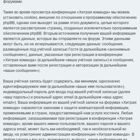
форумами.
Также во время просмотра конференции «Хитрая команда» мы можем
установить cookies, внешние по отношению к программному обеспечению
phpBB, однако они выходят за рамки этого документа, целью которого
является рассмотрение страниц, созданных исключительно программным
обеспечением phpBB. Вторым источником получения вашей информации
являются данные, которые вы отправляете на форум. Этими данными
могут быть, но не исчерпываются, следующие данные: сообщения,
размещённые под учётной записью Гостя (в дальнейшем «анонимные
сообщения»), данные, указанные при регистрации в конференции
«Хитрая команда» (в дальнейшем «ваша учётная запись») и сообщения,
оставленные вами после регистрации и авторизации (в дальнейшем
«ваши сообщения»).
Ваша учётная запись будет содержать, как минимум, однозначно
идентифицируемое имя (в дальнейшем «ваше имя пользователя»),
индивидуальный пароль для входа под вашей учётной записью (далее
«ваш пароль») и реальный адрес email (в дальнейшем «ваш адрес
email»). Ваша информация из вашей учётной записи на форумах «Хитрая
команда» охраняется законами о защите компьютерной информации,
применяемыми в стране, предоставляющей нам услуги хостинга. Любая
информация, запрашиваемая при регистрации в конференции «Хитрая
команда», кроме вашего имени пользователя, вашего пароля и вашего
адреса email, может быть как необходимой, так и необязательной ко
вводу, на усмотрение администрации конференции «Хитрая команда». В
любом случае у вас есть возможность выбрать, какая информация из