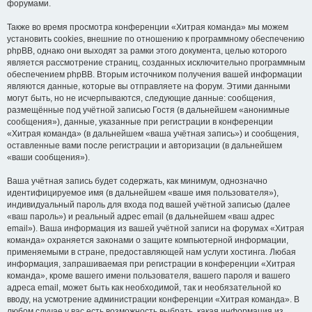
форумами.
Также во время просмотра конференции «Хитрая команда» мы можем
установить cookies, внешние по отношению к программному обеспечению
phpBB, однако они выходят за рамки этого документа, целью которого
является рассмотрение страниц, созданных исключительно программным
обеспечением phpBB. Вторым источником получения вашей информации
являются данные, которые вы отправляете на форум. Этими данными
могут быть, но не исчерпываются, следующие данные: сообщения,
размещённые под учётной записью Гостя (в дальнейшем «анонимные
сообщения»), данные, указанные при регистрации в конференции
«Хитрая команда» (в дальнейшем «ваша учётная запись») и сообщения,
оставленные вами после регистрации и авторизации (в дальнейшем
«ваши сообщения»).
Ваша учётная запись будет содержать, как минимум, однозначно
идентифицируемое имя (в дальнейшем «ваше имя пользователя»),
индивидуальный пароль для входа под вашей учётной записью (далее
«ваш пароль») и реальный адрес email (в дальнейшем «ваш адрес
email»). Ваша информация из вашей учётной записи на форумах «Хитрая
команда» охраняется законами о защите компьютерной информации,
применяемыми в стране, предоставляющей нам услуги хостинга. Любая
информация, запрашиваемая при регистрации в конференции «Хитрая
команда», кроме вашего имени пользователя, вашего пароля и вашего
адреса email, может быть как необходимой, так и необязательной ко
вводу, на усмотрение администрации конференции «Хитрая команда». В
любом случае у вас есть возможность выбрать, какая информация из