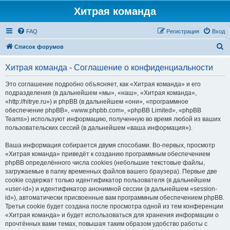
Хитрая команда
FAQ
Регистрация
Вход
П
Список форумов
о
Хитрая команда - Соглашение о конфиденциальности
и
с
Это соглашение подробно объясняет, как «Хитрая команда» и его
подразделения (в дальнейшем «мы», «наш», «Хитрая команда»,
к
«http://hitrye.ru») и phpBB (в дальнейшем «они», «программное
обеспечение phpBB», «www.phpbb.com», «phpBB Limited», «phpBB
Teams») используют информацию, полученную во время любой из ваших
пользовательских сессий (в дальнейшем «ваша информация»).
Ваша информация собирается двумя способами. Во-первых, просмотр
«Хитрая команда» приведёт к созданию программным обеспечением
phpBB определённого числа cookies (небольшие текстовые файлы,
загружаемые в папку временных файлов вашего браузера). Первые две
cookie содержат только идентификатор пользователя (в дальнейшем
«user-id») и идентификатор анонимной сессии (в дальнейшем «session-
id»), автоматически присвоенные вам программным обеспечением phpBB.
Третья cookie будет создана после просмотра одной из тем конференции
«Хитрая команда» и будет использоваться для хранения информации о
прочтённых вами темах, повышая таким образом удобство работы с