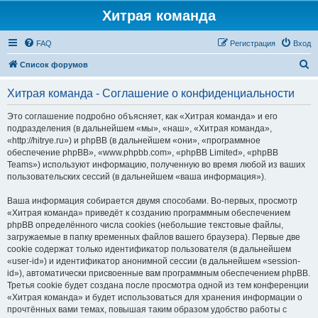
Хитрая команда
FAQ
Регистрация
Вход
П
Список форумов
о
Хитрая команда - Соглашение о конфиденциальности
и
с
Это соглашение подробно объясняет, как «Хитрая команда» и его
подразделения (в дальнейшем «мы», «наш», «Хитрая команда»,
к
«http://hitrye.ru») и phpBB (в дальнейшем «они», «программное
обеспечение phpBB», «www.phpbb.com», «phpBB Limited», «phpBB
Teams») используют информацию, полученную во время любой из ваших
пользовательских сессий (в дальнейшем «ваша информация»).
Ваша информация собирается двумя способами. Во-первых, просмотр
«Хитрая команда» приведёт к созданию программным обеспечением
phpBB определённого числа cookies (небольшие текстовые файлы,
загружаемые в папку временных файлов вашего браузера). Первые две
cookie содержат только идентификатор пользователя (в дальнейшем
«user-id») и идентификатор анонимной сессии (в дальнейшем «session-
id»), автоматически присвоенные вам программным обеспечением phpBB.
Третья cookie будет создана после просмотра одной из тем конференции
«Хитрая команда» и будет использоваться для хранения информации о
прочтённых вами темах, повышая таким образом удобство работы с