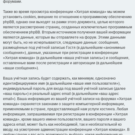
форумами.
Также во время просмотра конференции «Хитрая команда» мы можем
установить cookies, внешние по отношению к программному обеспечению
phpBB, однако они выходят за рамки этого документа, целью которого
является рассмотрение страниц, созданных исключительно программным
обеспечением phpBB. Вторым источником получения вашей информации
являются данные, которые вы отправляете на форум. Этими данными
могут быть, но не исчерпываются, следующие данные: сообщения,
размещённые под учётной записью Гостя (в дальнейшем «анонимные
сообщения»), данные, указанные при регистрации в конференции
«Хитрая команда» (в дальнейшем «ваша учётная запись») и сообщения,
оставленные вами после регистрации и авторизации (в дальнейшем
«ваши сообщения»).
Ваша учётная запись будет содержать, как минимум, однозначно
идентифицируемое имя (в дальнейшем «ваше имя пользователя»),
индивидуальный пароль для входа под вашей учётной записью (далее
«ваш пароль») и реальный адрес email (в дальнейшем «ваш адрес
email»). Ваша информация из вашей учётной записи на форумах «Хитрая
команда» охраняется законами о защите компьютерной информации,
применяемыми в стране, предоставляющей нам услуги хостинга. Любая
информация, запрашиваемая при регистрации в конференции «Хитрая
команда», кроме вашего имени пользователя, вашего пароля и вашего
адреса email, может быть как необходимой, так и необязательной ко
вводу, на усмотрение администрации конференции «Хитрая команда». В
любом случае у вас есть возможность выбрать, какая информация из