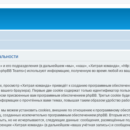
альности
 и его подразделения (в дальнейшем «мы», «наш», «Хитрая команда», «http:/
 «phpBB Teams») используют информацию, полученную во время любой из ваш
, просмотр «Хитрая команда» приведёт к созданию программным обеспечен
вашего браузера). Первые две cookie содержат только идентификатор польз
чески присвоенные вам программным обеспечением phpBB. Третья cookie буд
информации о прочтённых вами темах, повышая таким образом удобство рабо
мы можем установить cookies, внешние по отношению к программному обесп
иц, созданных исключительно программным обеспечением phpBB. Вторым ис
быть, но не исчерпываются, следующие данные: сообщения, размещённые по
ренции «Хитрая команда» (в дальнейшем «ваша учётная запись») и сообщени