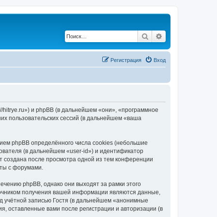
Поиск
Расширенный по
Регистрация
Вход
/hitrye.ru») и phpBB (в дальнейшем «они», «программное
их пользовательских сессий (в дальнейшем «ваша
ием phpBB определённого числа cookies (небольшие
ователя (в дальнейшем «user-id») и идентификатор
ет создана после просмотра одной из тем конференции
ты с форумами.
ечению phpBB, однако они выходят за рамки этого
точником получения вашей информации являются данные,
д учётной записью Гостя (в дальнейшем «анонимные
я, оставленные вами после регистрации и авторизации (в