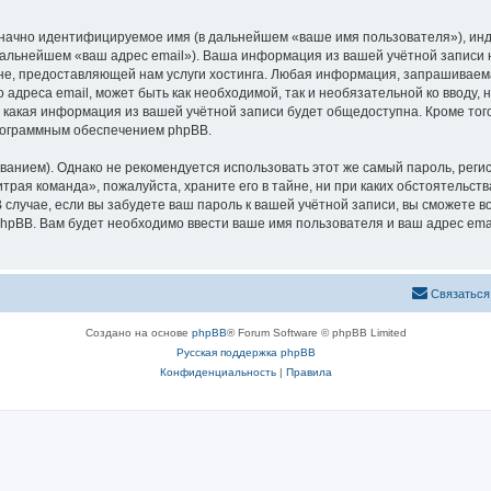
означно идентифицируемое имя (в дальнейшем «ваше имя пользователя»), ин
 дальнейшем «ваш адрес email»). Ваша информация из вашей учётной записи
е, предоставляющей нам услуги хостинга. Любая информация, запрашиваема
 адреса email, может быть как необходимой, так и необязательной ко вводу
 какая информация из вашей учётной записи будет общедоступна. Кроме того,
рограммным обеспечением phpBB.
ием). Однако не рекомендуется использовать этот же самый пароль, регист
трая команда», пожалуйста, храните его в тайне, ни при каких обстоятельств
В случае, если вы забудете ваш пароль к вашей учётной записи, вы сможете
pBB. Вам будет необходимо ввести ваше имя пользователя и ваш адрес emai
Связаться
Создано на основе
phpBB
® Forum Software © phpBB Limited
Русская поддержка phpBB
Конфиденциальность
|
Правила