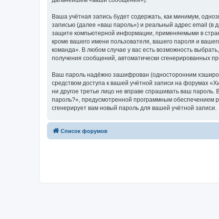
дальнейшем «ваши сообщения»).
Ваша учётная запись будет содержать, как минимум, одн
записью (далее «ваш пароль») и реальный адрес email (в
защите компьютерной информации, применяемыми в стран
кроме вашего имени пользователя, вашего пароля и вашего
команда». В любом случае у вас есть возможность выбрать,
получения сообщений, автоматически сгенерированных п
Ваш пароль надёжно зашифрован (односторонним хэширован
средством доступа к вашей учётной записи на форумах «Хи
ни другое третье лицо не вправе спрашивать ваш пароль. 
пароль?», предусмотренной программным обеспечением ph
сгенерирует вам новый пароль для вашей учётной записи.
Список форумов