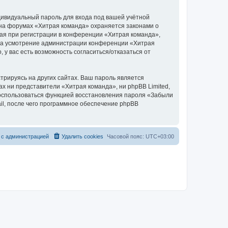
дивидуальный пароль для входа под вашей учётной
 на форумах «Хитрая команда» охраняется законами о
я при регистрации в конференции «Хитрая команда»,
, на усмотрение администрации конференции «Хитрая
 у вас есть возможность согласиться/отказаться от
рируясь на других сайтах. Ваш пароль является
ах ни представители «Хитрая команда», ни phpBB Limited,
 воспользоваться функцией восстановления пароля «Забыли
l, после чего программное обеспечение phpBB
 с администрацией
Удалить cookies
Часовой пояс:
UTC+03:00