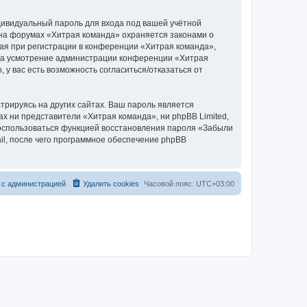
дивидуальный пароль для входа под вашей учётной
 на форумах «Хитрая команда» охраняется законами о
я при регистрации в конференции «Хитрая команда»,
, на усмотрение администрации конференции «Хитрая
 у вас есть возможность согласиться/отказаться от
рируясь на других сайтах. Ваш пароль является
ах ни представители «Хитрая команда», ни phpBB Limited,
 воспользоваться функцией восстановления пароля «Забыли
l, после чего программное обеспечение phpBB
 с администрацией
Удалить cookies
Часовой пояс:
UTC+03:00