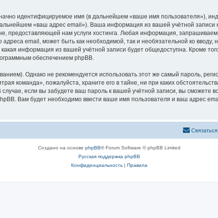
означно идентифицируемое имя (в дальнейшем «ваше имя пользователя»), ин
 дальнейшем «ваш адрес email»). Ваша информация из вашей учётной записи
е, предоставляющей нам услуги хостинга. Любая информация, запрашиваема
 адреса email, может быть как необходимой, так и необязательной ко вводу
 какая информация из вашей учётной записи будет общедоступна. Кроме того,
рограммным обеспечением phpBB.
ием). Однако не рекомендуется использовать этот же самый пароль, регист
трая команда», пожалуйста, храните его в тайне, ни при каких обстоятельств
В случае, если вы забудете ваш пароль к вашей учётной записи, вы сможете
pBB. Вам будет необходимо ввести ваше имя пользователя и ваш адрес emai
Связаться
Создано на основе
phpBB
® Forum Software © phpBB Limited
Русская поддержка phpBB
Конфиденциальность
|
Правила