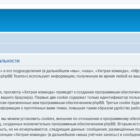
альности
 и его подразделения (в дальнейшем «мы», «наш», «Хитрая команда», «http:/
 «phpBB Teams») используют информацию, полученную во время любой из ваш
, просмотр «Хитрая команда» приведёт к созданию программным обеспечен
вашего браузера). Первые две cookie содержат только идентификатор польз
чески присвоенные вам программным обеспечением phpBB. Третья cookie буд
информации о прочтённых вами темах, повышая таким образом удобство рабо
мы можем установить cookies, внешние по отношению к программному обесп
иц, созданных исключительно программным обеспечением phpBB. Вторым ис
быть, но не исчерпываются, следующие данные: сообщения, размещённые по
ренции «Хитрая команда» (в дальнейшем «ваша учётная запись») и сообщени