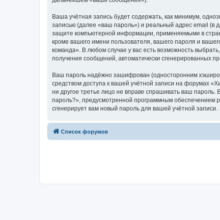
дальнейшем «ваши сообщения»).
Ваша учётная запись будет содержать, как минимум, одн
записью (далее «ваш пароль») и реальный адрес email (в
защите компьютерной информации, применяемыми в стран
кроме вашего имени пользователя, вашего пароля и вашего
команда». В любом случае у вас есть возможность выбрать,
получения сообщений, автоматически сгенерированных п
Ваш пароль надёжно зашифрован (односторонним хэширован
средством доступа к вашей учётной записи на форумах «Хи
ни другое третье лицо не вправе спрашивать ваш пароль. 
пароль?», предусмотренной программным обеспечением ph
сгенерирует вам новый пароль для вашей учётной записи.
Список форумов