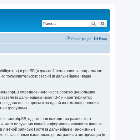
Поиск
Расширенный по
Регистрация
Вход
/hitrye.ru») и phpBB (в дальнейшем «они», «программное
их пользовательских сессий (в дальнейшем «ваша
ием phpBB определённого числа cookies (небольшие
ователя (в дальнейшем «user-id») и идентификатор
ет создана после просмотра одной из тем конференции
ты с форумами.
ечению phpBB, однако они выходят за рамки этого
точником получения вашей информации являются данные,
д учётной записью Гостя (в дальнейшем «анонимные
я, оставленные вами после регистрации и авторизации (в