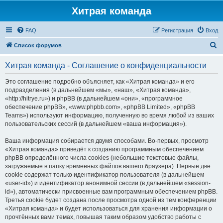
Хитрая команда
FAQ
Регистрация
Вход
П
Список форумов
о
Хитрая команда - Соглашение о конфиденциальности
и
с
Это соглашение подробно объясняет, как «Хитрая команда» и его
подразделения (в дальнейшем «мы», «наш», «Хитрая команда»,
к
«http://hitrye.ru») и phpBB (в дальнейшем «они», «программное
обеспечение phpBB», «www.phpbb.com», «phpBB Limited», «phpBB
Teams») используют информацию, полученную во время любой из ваших
пользовательских сессий (в дальнейшем «ваша информация»).
Ваша информация собирается двумя способами. Во-первых, просмотр
«Хитрая команда» приведёт к созданию программным обеспечением
phpBB определённого числа cookies (небольшие текстовые файлы,
загружаемые в папку временных файлов вашего браузера). Первые две
cookie содержат только идентификатор пользователя (в дальнейшем
«user-id») и идентификатор анонимной сессии (в дальнейшем «session-
id»), автоматически присвоенные вам программным обеспечением phpBB.
Третья cookie будет создана после просмотра одной из тем конференции
«Хитрая команда» и будет использоваться для хранения информации о
прочтённых вами темах, повышая таким образом удобство работы с