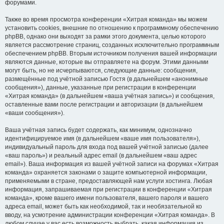
форумами.
Также во время просмотра конференции «Хитрая команда» мы можем
установить cookies, внешние по отношению к программному обеспечению
phpBB, однако они выходят за рамки этого документа, целью которого
является рассмотрение страниц, созданных исключительно программным
обеспечением phpBB. Вторым источником получения вашей информации
являются данные, которые вы отправляете на форум. Этими данными
могут быть, но не исчерпываются, следующие данные: сообщения,
размещённые под учётной записью Гостя (в дальнейшем «анонимные
сообщения»), данные, указанные при регистрации в конференции
«Хитрая команда» (в дальнейшем «ваша учётная запись») и сообщения,
оставленные вами после регистрации и авторизации (в дальнейшем
«ваши сообщения»).
Ваша учётная запись будет содержать, как минимум, однозначно
идентифицируемое имя (в дальнейшем «ваше имя пользователя»),
индивидуальный пароль для входа под вашей учётной записью (далее
«ваш пароль») и реальный адрес email (в дальнейшем «ваш адрес
email»). Ваша информация из вашей учётной записи на форумах «Хитрая
команда» охраняется законами о защите компьютерной информации,
применяемыми в стране, предоставляющей нам услуги хостинга. Любая
информация, запрашиваемая при регистрации в конференции «Хитрая
команда», кроме вашего имени пользователя, вашего пароля и вашего
адреса email, может быть как необходимой, так и необязательной ко
вводу, на усмотрение администрации конференции «Хитрая команда». В
любом случае у вас есть возможность выбрать, какая информация из