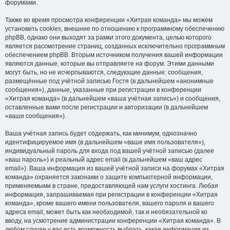
форумами.
Также во время просмотра конференции «Хитрая команда» мы можем
установить cookies, внешние по отношению к программному обеспечению
phpBB, однако они выходят за рамки этого документа, целью которого
является рассмотрение страниц, созданных исключительно программным
обеспечением phpBB. Вторым источником получения вашей информации
являются данные, которые вы отправляете на форум. Этими данными
могут быть, но не исчерпываются, следующие данные: сообщения,
размещённые под учётной записью Гостя (в дальнейшем «анонимные
сообщения»), данные, указанные при регистрации в конференции
«Хитрая команда» (в дальнейшем «ваша учётная запись») и сообщения,
оставленные вами после регистрации и авторизации (в дальнейшем
«ваши сообщения»).
Ваша учётная запись будет содержать, как минимум, однозначно
идентифицируемое имя (в дальнейшем «ваше имя пользователя»),
индивидуальный пароль для входа под вашей учётной записью (далее
«ваш пароль») и реальный адрес email (в дальнейшем «ваш адрес
email»). Ваша информация из вашей учётной записи на форумах «Хитрая
команда» охраняется законами о защите компьютерной информации,
применяемыми в стране, предоставляющей нам услуги хостинга. Любая
информация, запрашиваемая при регистрации в конференции «Хитрая
команда», кроме вашего имени пользователя, вашего пароля и вашего
адреса email, может быть как необходимой, так и необязательной ко
вводу, на усмотрение администрации конференции «Хитрая команда». В
любом случае у вас есть возможность выбрать, какая информация из