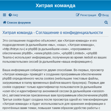
Хитрая команда
FAQ
Регистрация
Вход
П
Список форумов
о
Хитрая команда - Соглашение о конфиденциальности
и
с
Это соглашение подробно объясняет, как «Хитрая команда» и его
подразделения (в дальнейшем «мы», «наш», «Хитрая команда»,
к
«http://hitrye.ru») и phpBB (в дальнейшем «они», «программное
обеспечение phpBB», «www.phpbb.com», «phpBB Limited», «phpBB
Teams») используют информацию, полученную во время любой из ваших
пользовательских сессий (в дальнейшем «ваша информация»).
Ваша информация собирается двумя способами. Во-первых, просмотр
«Хитрая команда» приведёт к созданию программным обеспечением
phpBB определённого числа cookies (небольшие текстовые файлы,
загружаемые в папку временных файлов вашего браузера). Первые две
cookie содержат только идентификатор пользователя (в дальнейшем
«user-id») и идентификатор анонимной сессии (в дальнейшем «session-
id»), автоматически присвоенные вам программным обеспечением phpBB.
Третья cookie будет создана после просмотра одной из тем конференции
«Хитрая команда» и будет использоваться для хранения информации о
прочтённых вами темах, повышая таким образом удобство работы с