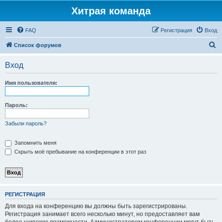
Хитрая команда
FAQ
Регистрация
Вход
П
Список форумов
о
Вход
и
с
Имя пользователя:
к
Пароль:
Забыли пароль?
Запомнить меня
Скрыть моё пребывание на конференции в этот раз
РЕГИСТРАЦИЯ
Для входа на конференцию вы должны быть зарегистрированы.
Регистрация занимает всего несколько минут, но предоставляет вам
более широкие возможности. Администратором конференции могут быть