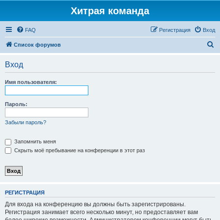
Хитрая команда
FAQ
Регистрация
Вход
П
Список форумов
о
Вход
и
с
Имя пользователя:
к
Пароль:
Забыли пароль?
Запомнить меня
Скрыть моё пребывание на конференции в этот раз
РЕГИСТРАЦИЯ
Для входа на конференцию вы должны быть зарегистрированы.
Регистрация занимает всего несколько минут, но предоставляет вам
более широкие возможности. Администратором конференции могут быть