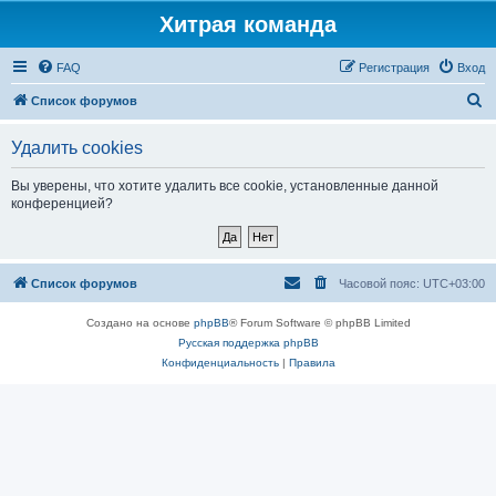
Хитрая команда
FAQ
Регистрация
Вход
П
Список форумов
о
Удалить cookies
и
с
Вы уверены, что хотите удалить все cookie, установленные данной
конференцией?
к
Список форумов
Часовой пояс:
UTC+03:00
Создано на основе
phpBB
® Forum Software © phpBB Limited
Русская поддержка phpBB
Конфиденциальность
|
Правила