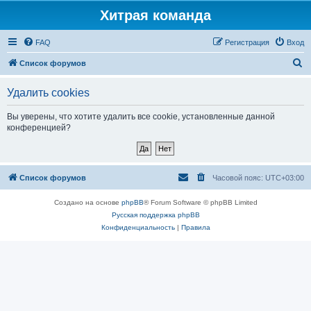
Хитрая команда
FAQ
Регистрация
Вход
П
Список форумов
о
Удалить cookies
и
с
Вы уверены, что хотите удалить все cookie, установленные данной
конференцией?
к
Список форумов
Часовой пояс:
UTC+03:00
Создано на основе
phpBB
® Forum Software © phpBB Limited
Русская поддержка phpBB
Конфиденциальность
|
Правила