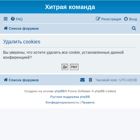
Хитрая команда
FAQ
Регистрация
Вход
П
Список форумов
о
Удалить cookies
и
с
Вы уверены, что хотите удалить все cookie, установленные данной
конференцией?
к
Список форумов
Часовой пояс:
UTC+03:00
Создано на основе
phpBB
® Forum Software © phpBB Limited
Русская поддержка phpBB
Конфиденциальность
|
Правила