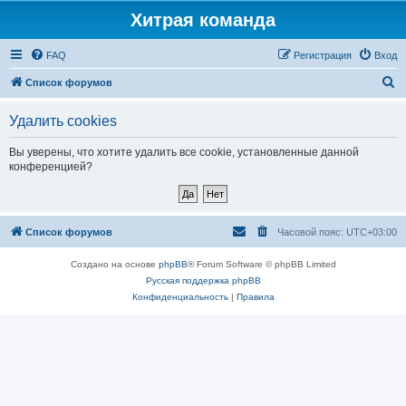
Хитрая команда
FAQ
Регистрация
Вход
П
Список форумов
о
Удалить cookies
и
с
Вы уверены, что хотите удалить все cookie, установленные данной
конференцией?
к
Список форумов
Часовой пояс:
UTC+03:00
Создано на основе
phpBB
® Forum Software © phpBB Limited
Русская поддержка phpBB
Конфиденциальность
|
Правила