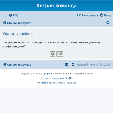
Хитрая команда
FAQ
Регистрация
Вход
П
Список форумов
о
Удалить cookies
и
с
Вы уверены, что хотите удалить все cookie, установленные данной
конференцией?
к
Список форумов
Часовой пояс:
UTC+03:00
Создано на основе
phpBB
® Forum Software © phpBB Limited
Русская поддержка phpBB
Конфиденциальность
|
Правила