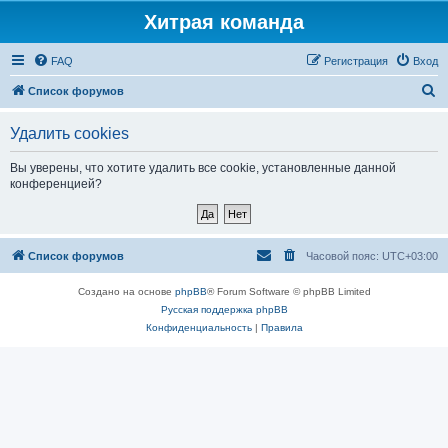
Хитрая команда
FAQ
Регистрация
Вход
П
Список форумов
о
Удалить cookies
и
с
Вы уверены, что хотите удалить все cookie, установленные данной
конференцией?
к
Список форумов
Часовой пояс:
UTC+03:00
Создано на основе
phpBB
® Forum Software © phpBB Limited
Русская поддержка phpBB
Конфиденциальность
|
Правила