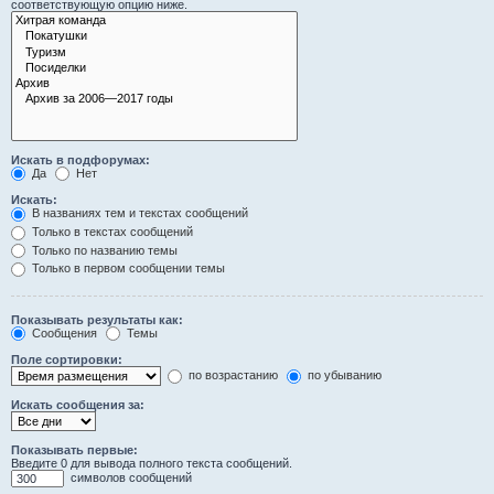
соответствующую опцию ниже.
Искать в подфорумах:
Да
Нет
Искать:
В названиях тем и текстах сообщений
Только в текстах сообщений
Только по названию темы
Только в первом сообщении темы
Показывать результаты как:
Сообщения
Темы
Поле сортировки:
по возрастанию
по убыванию
Искать сообщения за:
Показывать первые:
Введите 0 для вывода полного текста сообщений.
символов сообщений