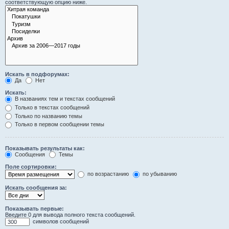
соответствующую опцию ниже.
Искать в подфорумах:
Да
Нет
Искать:
В названиях тем и текстах сообщений
Только в текстах сообщений
Только по названию темы
Только в первом сообщении темы
Показывать результаты как:
Сообщения
Темы
Поле сортировки:
по возрастанию
по убыванию
Искать сообщения за:
Показывать первые:
Введите 0 для вывода полного текста сообщений.
символов сообщений