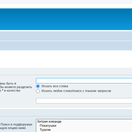
жны быть в
Искать все слова
 Вы можете разделить
те
*
в качестве
Искать любое слово/поиск с языком запросов
. Поиск в подфорумах
ющую опцию ниже.