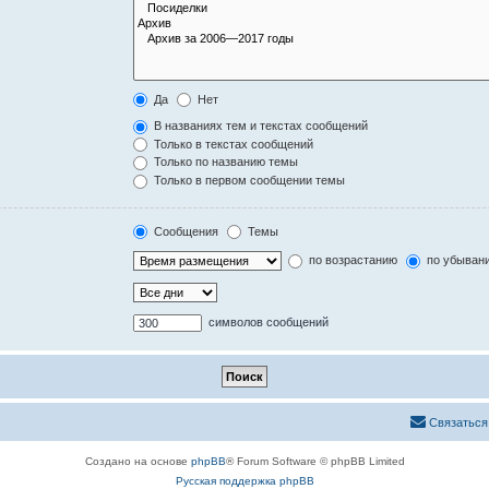
Да
Нет
В названиях тем и текстах сообщений
Только в текстах сообщений
Только по названию темы
Только в первом сообщении темы
Сообщения
Темы
по возрастанию
по убыван
символов сообщений
Связаться
Создано на основе
phpBB
® Forum Software © phpBB Limited
Русская поддержка phpBB