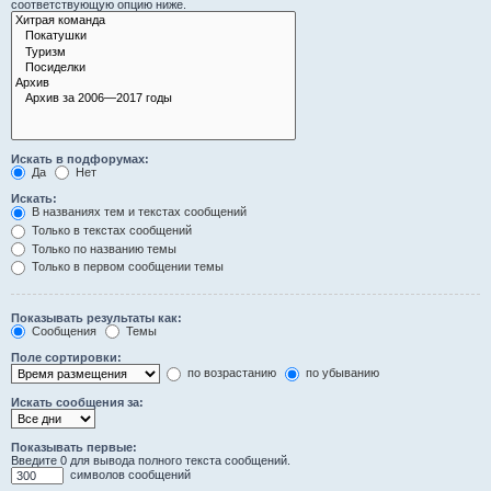
соответствующую опцию ниже.
Искать в подфорумах:
Да
Нет
Искать:
В названиях тем и текстах сообщений
Только в текстах сообщений
Только по названию темы
Только в первом сообщении темы
Показывать результаты как:
Сообщения
Темы
Поле сортировки:
по возрастанию
по убыванию
Искать сообщения за:
Показывать первые:
Введите 0 для вывода полного текста сообщений.
символов сообщений