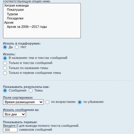
соответствующую опцию ниже.
Искать в подфорумах:
Да
Нет
Искать:
В названиях тем и текстах сообщений
Только в текстах сообщений
Только по названию темы
Только в первом сообщении темы
Показывать результаты как:
Сообщения
Темы
Поле сортировки:
по возрастанию
по убыванию
Искать сообщения за:
Показывать первые:
Введите 0 для вывода полного текста сообщений.
символов сообщений