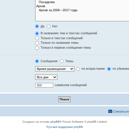
Да
Нет
В названиях тем и текстах сообщений
Только в текстах сообщений
Только по названию темы
Только в первом сообщении темы
Сообщения
Темы
по возрастанию
по убыван
символов сообщений
Связаться
Создано на основе
phpBB
® Forum Software © phpBB Limited
Русская поддержка phpBB