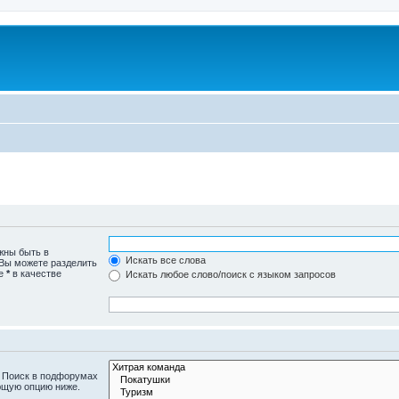
жны быть в
Искать все слова
 Вы можете разделить
те
*
в качестве
Искать любое слово/поиск с языком запросов
. Поиск в подфорумах
ющую опцию ниже.