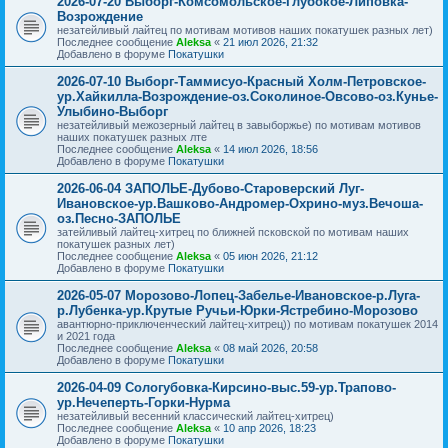
2026-07-20 Выборг-Комсомольское-Глубокое-Липовка-
Возрождение
незатейливый лайтец по мотивам мотивов наших покатушек разных лет)
Последнее сообщение
Aleksa
«
21 июл 2026, 21:32
Добавлено в форуме
Покатушки
2026-07-10 Выборг-Таммисуо-Красный Холм-Петровское-
ур.Хайкилла-Возрождение-оз.Соколиное-Овсово-оз.Кунье-
Улыбино-Выборг
незатейливый межозерный лайтец в завыборжье) по мотивам мотивов
наших покатушек разных лте
Последнее сообщение
Aleksa
«
14 июл 2026, 18:56
Добавлено в форуме
Покатушки
2026-06-04 ЗАПОЛЬЕ-Дубово-Староверский Луг-
Ивановское-ур.Вашково-Андромер-Охрино-муз.Вечоша-
оз.Песно-ЗАПОЛЬЕ
затейливый лайтец-хитрец по ближней псковской по мотивам наших
покатушек разных лет)
Последнее сообщение
Aleksa
«
05 июн 2026, 21:12
Добавлено в форуме
Покатушки
2026-05-07 Морозово-Лопец-Забелье-Ивановское-р.Луга-
р.Лубенка-ур.Крутые Ручьи-Юрки-Ястребино-Морозово
авантюрно-приключенческий лайтец-хитрец)) по мотивам покатушек 2014
и 2021 года
Последнее сообщение
Aleksa
«
08 май 2026, 20:58
Добавлено в форуме
Покатушки
2026-04-09 Сологубовка-Кирсино-выс.59-ур.Трапово-
ур.Нечеперть-Горки-Нурма
незатейливый весенний классический лайтец-хитрец)
Последнее сообщение
Aleksa
«
10 апр 2026, 18:23
Добавлено в форуме
Покатушки