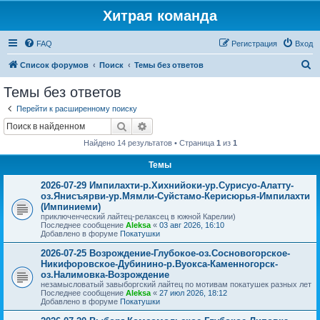
Хитрая команда
FAQ
Регистрация
Вход
П
Список форумов
Поиск
Темы без ответов
о
Темы без ответов
и
Перейти к расширенному поиску
с
Поиск
Расширенный поиск
к
Найдено 14 результатов • Страница
1
из
1
Темы
2026-07-29 Импилахти-р.Хихнийоки-ур.Сурисуо-Алатту-
оз.Янисъярви-ур.Мямли-Суйстамо-Керисюрья-Импилахти
(Импиниеми)
приключенческий лайтец-релаксец в южной Карелии)
Последнее сообщение
Aleksa
«
03 авг 2026, 16:10
Добавлено в форуме
Покатушки
2026-07-25 Возрождение-Глубокое-оз.Сосновогорское-
Никифоровское-Дубинино-р.Вуокса-Каменногорск-
оз.Налимовка-Возрождение
незамысловатый завыборгский лайтец по мотивам покатушек разных лет
Последнее сообщение
Aleksa
«
27 июл 2026, 18:12
Добавлено в форуме
Покатушки