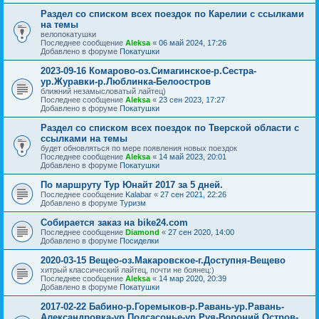
Раздел со списком всех поездок по Карелии с ссылками
на темы
велопокатушки
Последнее сообщение
Aleksa
«
06 май 2024, 17:26
Добавлено в форуме
Покатушки
2023-09-16 Комарово-оз.Симагинское-р.Сестра-
ур.Журавки-р.Люблинка-Белоостров
ближний незамысловатый лайтец)
Последнее сообщение
Aleksa
«
23 сен 2023, 17:27
Добавлено в форуме
Покатушки
Раздел со списком всех поездок по Тверской области с
ссылками на темы
будет обновляться по мере появления новых поездок
Последнее сообщение
Aleksa
«
14 май 2023, 20:01
Добавлено в форуме
Покатушки
По маршруту Тур Юнайт 2017 за 5 дней.
Последнее сообщение
Kalabar
«
27 сен 2021, 22:26
Добавлено в форуме
Туризм
Собирается заказ на bike24.com
Последнее сообщение
Diamond
«
27 сен 2020, 14:00
Добавлено в форуме
Посиделки
2020-03-15 Вещео-оз.Макаровское-г.Доступня-Вещево
хитрый классический лайтец, почти не боянец:)
Последнее сообщение
Aleksa
«
14 мар 2020, 20:39
Добавлено в форуме
Покатушки
2017-02-22 Бабино-р.Горемыков-р.Равань-ур.Равань-
Александровка-ур.Подсасонье-ур.Руя-Вороний Остров-