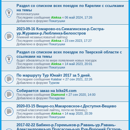
Раздел со списком всех поездок по Карелии с ссылками
на темы
велопокатушки
Последнее сообщение
Aleksa
«
06 май 2024, 17:26
Добавлено в форуме
Покатушки
2023-09-16 Комарово-оз.Симагинское-р.Сестра-
ур.Журавки-р.Люблинка-Белоостров
ближний незамысловатый лайтец)
Последнее сообщение
Aleksa
«
23 сен 2023, 17:27
Добавлено в форуме
Покатушки
Раздел со списком всех поездок по Тверской области с
ссылками на темы
будет обновляться по мере появления новых поездок
Последнее сообщение
Aleksa
«
14 май 2023, 20:01
Добавлено в форуме
Покатушки
По маршруту Тур Юнайт 2017 за 5 дней.
Последнее сообщение
Kalabar
«
27 сен 2021, 22:26
Добавлено в форуме
Туризм
Собирается заказ на bike24.com
Последнее сообщение
Diamond
«
27 сен 2020, 14:00
Добавлено в форуме
Посиделки
2020-03-15 Вещео-оз.Макаровское-г.Доступня-Вещево
хитрый классический лайтец, почти не боянец:)
Последнее сообщение
Aleksa
«
14 мар 2020, 20:39
Добавлено в форуме
Покатушки
2017-02-22 Бабино-р.Горемыков-р.Равань-ур.Равань-
Александровка-ур.Подсасонье-ур.Руя-Вороний Остров-