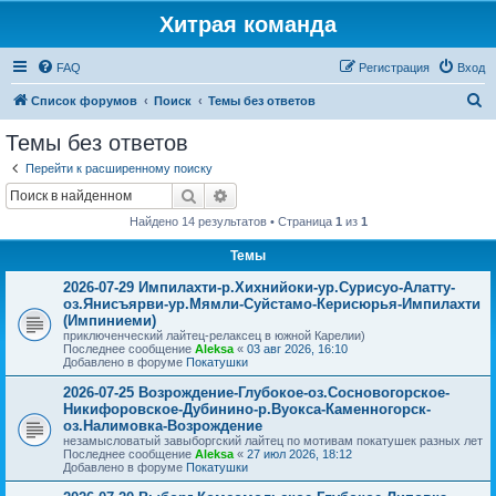
Хитрая команда
FAQ
Регистрация
Вход
П
Список форумов
Поиск
Темы без ответов
о
Темы без ответов
и
Перейти к расширенному поиску
с
Поиск
Расширенный поиск
к
Найдено 14 результатов • Страница
1
из
1
Темы
2026-07-29 Импилахти-р.Хихнийоки-ур.Сурисуо-Алатту-
оз.Янисъярви-ур.Мямли-Суйстамо-Керисюрья-Импилахти
(Импиниеми)
приключенческий лайтец-релаксец в южной Карелии)
Последнее сообщение
Aleksa
«
03 авг 2026, 16:10
Добавлено в форуме
Покатушки
2026-07-25 Возрождение-Глубокое-оз.Сосновогорское-
Никифоровское-Дубинино-р.Вуокса-Каменногорск-
оз.Налимовка-Возрождение
незамысловатый завыборгский лайтец по мотивам покатушек разных лет
Последнее сообщение
Aleksa
«
27 июл 2026, 18:12
Добавлено в форуме
Покатушки