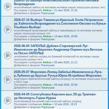
2026-07-20 Выборг-Комсомольское-Глубокое-Липовка-
Возрождение
незатейливый лайтец по мотивам мотивов наших покатушек разных лет)
Последнее сообщение
Aleksa
«
21 июл 2026, 21:32
Добавлено в форуме
Покатушки
2026-07-10 Выборг-Таммисуо-Красный Холм-Петровское-
ур.Хайкилла-Возрождение-оз.Соколиное-Овсово-оз.Кунье-
Улыбино-Выборг
незатейливый межозерный лайтец в завыборжье) по мотивам мотивов
наших покатушек разных лте
Последнее сообщение
Aleksa
«
14 июл 2026, 18:56
Добавлено в форуме
Покатушки
2026-06-04 ЗАПОЛЬЕ-Дубово-Староверский Луг-
Ивановское-ур.Вашково-Андромер-Охрино-муз.Вечоша-
оз.Песно-ЗАПОЛЬЕ
затейливый лайтец-хитрец по ближней псковской по мотивам наших
покатушек разных лет)
Последнее сообщение
Aleksa
«
05 июн 2026, 21:12
Добавлено в форуме
Покатушки
2026-05-07 Морозово-Лопец-Забелье-Ивановское-р.Луга-
р.Лубенка-ур.Крутые Ручьи-Юрки-Ястребино-Морозово
авантюрно-приключенческий лайтец-хитрец)) по мотивам покатушек 2014
и 2021 года
Последнее сообщение
Aleksa
«
08 май 2026, 20:58
Добавлено в форуме
Покатушки
2026-04-09 Сологубовка-Кирсино-выс.59-ур.Трапово-
ур.Нечеперть-Горки-Нурма
незатейливый весенний классический лайтец-хитрец)
Последнее сообщение
Aleksa
«
10 апр 2026, 18:23
Добавлено в форуме
Покатушки