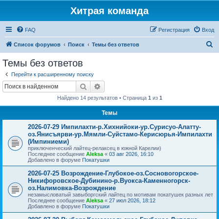
Хитрая команда
FAQ
Регистрация
Вход
П
Список форумов
Поиск
Темы без ответов
о
Темы без ответов
и
Перейти к расширенному поиску
с
Поиск
Расширенный поиск
к
Найдено 14 результатов • Страница
1
из
1
Темы
2026-07-29 Импилахти-р.Хихнийоки-ур.Сурисуо-Алатту-
оз.Янисъярви-ур.Мямли-Суйстамо-Керисюрья-Импилахти
(Импиниеми)
приключенческий лайтец-релаксец в южной Карелии)
Последнее сообщение
Aleksa
«
03 авг 2026, 16:10
Добавлено в форуме
Покатушки
2026-07-25 Возрождение-Глубокое-оз.Сосновогорское-
Никифоровское-Дубинино-р.Вуокса-Каменногорск-
оз.Налимовка-Возрождение
незамысловатый завыборгский лайтец по мотивам покатушек разных лет
Последнее сообщение
Aleksa
«
27 июл 2026, 18:12
Добавлено в форуме
Покатушки