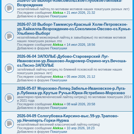
2026-07-20 Выборг-Комсомольское-Глубокое-Липовка-
Возрождение
незатейливый лайтец по мотивам мотивов наших покатушек разных лет)
Последнее сообщение
Aleksa
«
21 июл 2026, 21:32
Добавлено в форуме
Покатушки
2026-07-10 Выборг-Таммисуо-Красный Холм-Петровское-
ур.Хайкилла-Возрождение-оз.Соколиное-Овсово-оз.Кунье-
Улыбино-Выборг
незатейливый межозерный лайтец в завыборжье) по мотивам мотивов
наших покатушек разных лте
Последнее сообщение
Aleksa
«
14 июл 2026, 18:56
Добавлено в форуме
Покатушки
2026-06-04 ЗАПОЛЬЕ-Дубово-Староверский Луг-
Ивановское-ур.Вашково-Андромер-Охрино-муз.Вечоша-
оз.Песно-ЗАПОЛЬЕ
затейливый лайтец-хитрец по ближней псковской по мотивам наших
покатушек разных лет)
Последнее сообщение
Aleksa
«
05 июн 2026, 21:12
Добавлено в форуме
Покатушки
2026-05-07 Морозово-Лопец-Забелье-Ивановское-р.Луга-
р.Лубенка-ур.Крутые Ручьи-Юрки-Ястребино-Морозово
авантюрно-приключенческий лайтец-хитрец)) по мотивам покатушек 2014
и 2021 года
Последнее сообщение
Aleksa
«
08 май 2026, 20:58
Добавлено в форуме
Покатушки
2026-04-09 Сологубовка-Кирсино-выс.59-ур.Трапово-
ур.Нечеперть-Горки-Нурма
незатейливый весенний классический лайтец-хитрец)
Последнее сообщение
Aleksa
«
10 апр 2026, 18:23
Добавлено в форуме
Покатушки