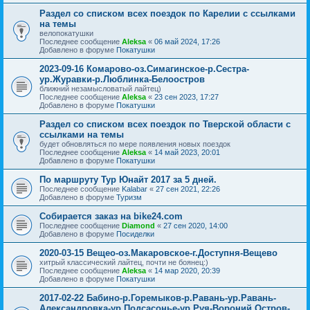
Раздел со списком всех поездок по Карелии с ссылками
на темы
велопокатушки
Последнее сообщение
Aleksa
«
06 май 2024, 17:26
Добавлено в форуме
Покатушки
2023-09-16 Комарово-оз.Симагинское-р.Сестра-
ур.Журавки-р.Люблинка-Белоостров
ближний незамысловатый лайтец)
Последнее сообщение
Aleksa
«
23 сен 2023, 17:27
Добавлено в форуме
Покатушки
Раздел со списком всех поездок по Тверской области с
ссылками на темы
будет обновляться по мере появления новых поездок
Последнее сообщение
Aleksa
«
14 май 2023, 20:01
Добавлено в форуме
Покатушки
По маршруту Тур Юнайт 2017 за 5 дней.
Последнее сообщение
Kalabar
«
27 сен 2021, 22:26
Добавлено в форуме
Туризм
Собирается заказ на bike24.com
Последнее сообщение
Diamond
«
27 сен 2020, 14:00
Добавлено в форуме
Посиделки
2020-03-15 Вещео-оз.Макаровское-г.Доступня-Вещево
хитрый классический лайтец, почти не боянец:)
Последнее сообщение
Aleksa
«
14 мар 2020, 20:39
Добавлено в форуме
Покатушки
2017-02-22 Бабино-р.Горемыков-р.Равань-ур.Равань-
Александровка-ур.Подсасонье-ур.Руя-Вороний Остров-