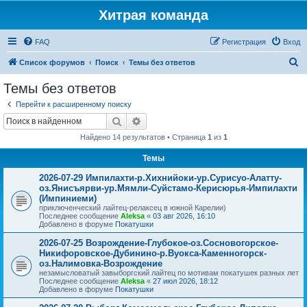
Хитрая команда
FAQ
Регистрация
Вход
П
Список форумов
Поиск
Темы без ответов
о
Темы без ответов
и
Перейти к расширенному поиску
с
Поиск
Расширенный поиск
к
Найдено 14 результатов • Страница
1
из
1
Темы
2026-07-29 Импилахти-р.Хихнийоки-ур.Сурисуо-Алатту-
оз.Янисъярви-ур.Мямли-Суйстамо-Керисюрья-Импилахти
(Импиниеми)
приключенческий лайтец-релаксец в южной Карелии)
Последнее сообщение
Aleksa
«
03 авг 2026, 16:10
Добавлено в форуме
Покатушки
2026-07-25 Возрождение-Глубокое-оз.Сосновогорское-
Никифоровское-Дубинино-р.Вуокса-Каменногорск-
оз.Налимовка-Возрождение
незамысловатый завыборгский лайтец по мотивам покатушек разных лет
Последнее сообщение
Aleksa
«
27 июл 2026, 18:12
Добавлено в форуме
Покатушки