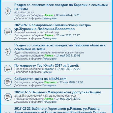
Раздел со списком всех поездок по Карелии с ссылками
на темы
велопокатушки
Последнее сообщение
Aleksa
«
06 май 2024, 17:26
Добавлено в форуме
Покатушки
2023-09-16 Комарово-оз.Симагинское-р.Сестра-
ур.Журавки-р.Люблинка-Белоостров
ближний незамысловатый лайтец)
Последнее сообщение
Aleksa
«
23 сен 2023, 17:27
Добавлено в форуме
Покатушки
Раздел со списком всех поездок по Тверской области с
ссылками на темы
будет обновляться по мере появления новых поездок
Последнее сообщение
Aleksa
«
14 май 2023, 20:01
Добавлено в форуме
Покатушки
По маршруту Тур Юнайт 2017 за 5 дней.
Последнее сообщение
Kalabar
«
27 сен 2021, 22:26
Добавлено в форуме
Туризм
Собирается заказ на bike24.com
Последнее сообщение
Diamond
«
27 сен 2020, 14:00
Добавлено в форуме
Посиделки
2020-03-15 Вещео-оз.Макаровское-г.Доступня-Вещево
хитрый классический лайтец, почти не боянец:)
Последнее сообщение
Aleksa
«
14 мар 2020, 20:39
Добавлено в форуме
Покатушки
2017-02-22 Бабино-р.Горемыков-р.Равань-ур.Равань-
Александровка-ур.Подсасонье-ур.Руя-Вороний Остров-