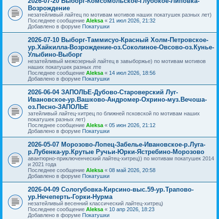
2026-07-20 Выборг-Комсомольское-Глубокое-Липовка-
Возрождение
незатейливый лайтец по мотивам мотивов наших покатушек разных лет)
Последнее сообщение
Aleksa
«
21 июл 2026, 21:32
Добавлено в форуме
Покатушки
2026-07-10 Выборг-Таммисуо-Красный Холм-Петровское-
ур.Хайкилла-Возрождение-оз.Соколиное-Овсово-оз.Кунье-
Улыбино-Выборг
незатейливый межозерный лайтец в завыборжье) по мотивам мотивов
наших покатушек разных лте
Последнее сообщение
Aleksa
«
14 июл 2026, 18:56
Добавлено в форуме
Покатушки
2026-06-04 ЗАПОЛЬЕ-Дубово-Староверский Луг-
Ивановское-ур.Вашково-Андромер-Охрино-муз.Вечоша-
оз.Песно-ЗАПОЛЬЕ
затейливый лайтец-хитрец по ближней псковской по мотивам наших
покатушек разных лет)
Последнее сообщение
Aleksa
«
05 июн 2026, 21:12
Добавлено в форуме
Покатушки
2026-05-07 Морозово-Лопец-Забелье-Ивановское-р.Луга-
р.Лубенка-ур.Крутые Ручьи-Юрки-Ястребино-Морозово
авантюрно-приключенческий лайтец-хитрец)) по мотивам покатушек 2014
и 2021 года
Последнее сообщение
Aleksa
«
08 май 2026, 20:58
Добавлено в форуме
Покатушки
2026-04-09 Сологубовка-Кирсино-выс.59-ур.Трапово-
ур.Нечеперть-Горки-Нурма
незатейливый весенний классический лайтец-хитрец)
Последнее сообщение
Aleksa
«
10 апр 2026, 18:23
Добавлено в форуме
Покатушки