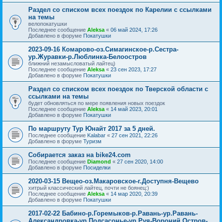
Раздел со списком всех поездок по Карелии с ссылками
на темы
велопокатушки
Последнее сообщение
Aleksa
«
06 май 2024, 17:26
Добавлено в форуме
Покатушки
2023-09-16 Комарово-оз.Симагинское-р.Сестра-
ур.Журавки-р.Люблинка-Белоостров
ближний незамысловатый лайтец)
Последнее сообщение
Aleksa
«
23 сен 2023, 17:27
Добавлено в форуме
Покатушки
Раздел со списком всех поездок по Тверской области с
ссылками на темы
будет обновляться по мере появления новых поездок
Последнее сообщение
Aleksa
«
14 май 2023, 20:01
Добавлено в форуме
Покатушки
По маршруту Тур Юнайт 2017 за 5 дней.
Последнее сообщение
Kalabar
«
27 сен 2021, 22:26
Добавлено в форуме
Туризм
Собирается заказ на bike24.com
Последнее сообщение
Diamond
«
27 сен 2020, 14:00
Добавлено в форуме
Посиделки
2020-03-15 Вещео-оз.Макаровское-г.Доступня-Вещево
хитрый классический лайтец, почти не боянец:)
Последнее сообщение
Aleksa
«
14 мар 2020, 20:39
Добавлено в форуме
Покатушки
2017-02-22 Бабино-р.Горемыков-р.Равань-ур.Равань-
Александровка-ур.Подсасонье-ур.Руя-Вороний Остров-