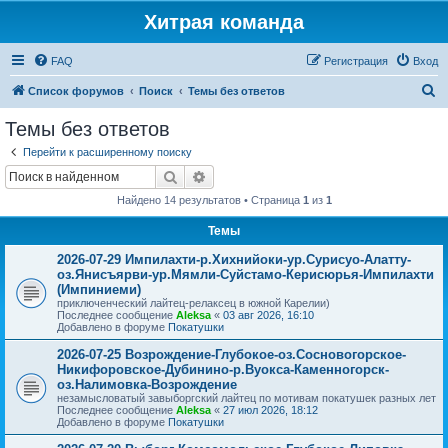
Хитрая команда
FAQ
Регистрация
Вход
П
Список форумов
Поиск
Темы без ответов
о
Темы без ответов
и
Перейти к расширенному поиску
с
Поиск
Расширенный поиск
к
Найдено 14 результатов • Страница
1
из
1
Темы
2026-07-29 Импилахти-р.Хихнийоки-ур.Сурисуо-Алатту-
оз.Янисъярви-ур.Мямли-Суйстамо-Керисюрья-Импилахти
(Импиниеми)
приключенческий лайтец-релаксец в южной Карелии)
Последнее сообщение
Aleksa
«
03 авг 2026, 16:10
Добавлено в форуме
Покатушки
2026-07-25 Возрождение-Глубокое-оз.Сосновогорское-
Никифоровское-Дубинино-р.Вуокса-Каменногорск-
оз.Налимовка-Возрождение
незамысловатый завыборгский лайтец по мотивам покатушек разных лет
Последнее сообщение
Aleksa
«
27 июл 2026, 18:12
Добавлено в форуме
Покатушки