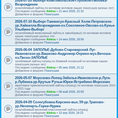
2026-07-20 Выборг-Комсомольское-Глубокое-Липовка-
Возрождение
незатейливый лайтец по мотивам мотивов наших покатушек разных лет)
Последнее сообщение
Aleksa
«
21 июл 2026, 21:32
Добавлено в форуме
Покатушки
2026-07-10 Выборг-Таммисуо-Красный Холм-Петровское-
ур.Хайкилла-Возрождение-оз.Соколиное-Овсово-оз.Кунье-
Улыбино-Выборг
незатейливый межозерный лайтец в завыборжье) по мотивам мотивов
наших покатушек разных лте
Последнее сообщение
Aleksa
«
14 июл 2026, 18:56
Добавлено в форуме
Покатушки
2026-06-04 ЗАПОЛЬЕ-Дубово-Староверский Луг-
Ивановское-ур.Вашково-Андромер-Охрино-муз.Вечоша-
оз.Песно-ЗАПОЛЬЕ
затейливый лайтец-хитрец по ближней псковской по мотивам наших
покатушек разных лет)
Последнее сообщение
Aleksa
«
05 июн 2026, 21:12
Добавлено в форуме
Покатушки
2026-05-07 Морозово-Лопец-Забелье-Ивановское-р.Луга-
р.Лубенка-ур.Крутые Ручьи-Юрки-Ястребино-Морозово
авантюрно-приключенческий лайтец-хитрец)) по мотивам покатушек 2014
и 2021 года
Последнее сообщение
Aleksa
«
08 май 2026, 20:58
Добавлено в форуме
Покатушки
2026-04-09 Сологубовка-Кирсино-выс.59-ур.Трапово-
ур.Нечеперть-Горки-Нурма
незатейливый весенний классический лайтец-хитрец)
Последнее сообщение
Aleksa
«
10 апр 2026, 18:23
Добавлено в форуме
Покатушки