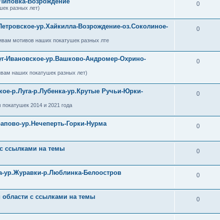
-Липовка-Возрождение
0
шек разных лет)
Петровское-ур.Хайкилла-Возрождение-оз.Соколиное-
0
ивам мотивов наших покатушек разных лте
уг-Ивановское-ур.Вашково-Андромер-Охрино-
0
ивам наших покатушек разных лет)
кое-р.Луга-р.Лубенка-ур.Крутые Ручьи-Юрки-
0
 покатушек 2014 и 2021 года
рапово-ур.Нечеперть-Горки-Нурма
0
 с ссылками на темы
0
ра-ур.Журавки-р.Люблинка-Белоостров
0
й области с ссылками на темы
0