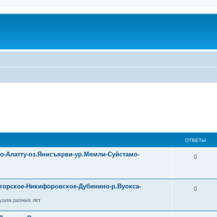
ОТВЕТЫ
уо-Алатту-оз.Янисъярви-ур.Мямли-Суйстамо-
0
огорское-Никифоровское-Дубинино-р.Вуокса-
0
ушек разных лет