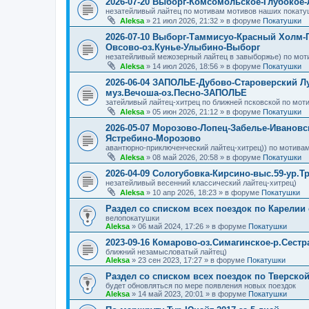
2026-07-20 Выборг-Комсомольское-Глубокое
незатейливый лайтец по мотивам мотивов наших покату
Aleksa
»
21 июл 2026, 21:32
» в форуме
Покатушки
2026-07-10 Выборг-Таммисуо-Красный Холм-
Овсово-оз.Кунье-Улыбино-Выборг
незатейливый межозерный лайтец в завыборжье) по мот
Aleksa
»
14 июл 2026, 18:56
» в форуме
Покатушки
2026-06-04 ЗАПОЛЬЕ-Дубово-Староверский Л
муз.Вечоша-оз.Песно-ЗАПОЛЬЕ
затейливый лайтец-хитрец по ближней псковской по мот
Aleksa
»
05 июн 2026, 21:12
» в форуме
Покатушки
2026-05-07 Морозово-Лопец-Забелье-Ивановс
Ястребино-Морозово
авантюрно-приключенческий лайтец-хитрец)) по мотивам
Aleksa
»
08 май 2026, 20:58
» в форуме
Покатушки
2026-04-09 Сологубовка-Кирсино-выс.59-ур.Т
незатейливый весенний классический лайтец-хитрец)
Aleksa
»
10 апр 2026, 18:23
» в форуме
Покатушки
Раздел со списком всех поездок по Карелии
велопокатушки
Aleksa
»
06 май 2024, 17:26
» в форуме
Покатушки
2023-09-16 Комарово-оз.Симагинское-р.Сест
ближний незамысловатый лайтец)
Aleksa
»
23 сен 2023, 17:27
» в форуме
Покатушки
Раздел со списком всех поездок по Тверско
будет обновляться по мере появления новых поездок
Aleksa
»
14 май 2023, 20:01
» в форуме
Покатушки