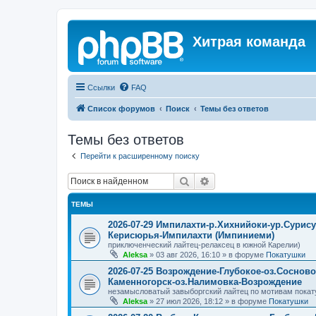
Хитрая команда
Ссылки
FAQ
Список форумов
Поиск
Темы без ответов
Темы без ответов
Перейти к расширенному поиску
Поиск
Расширенный поиск
ТЕМЫ
2026-07-29 Импилахти-р.Хихнийоки-ур.Сурис
Керисюрья-Импилахти (Импиниеми)
приключенческий лайтец-релаксец в южной Карелии)
Aleksa
»
03 авг 2026, 16:10
» в форуме
Покатушки
2026-07-25 Возрождение-Глубокое-оз.Соснов
Каменногорск-оз.Налимовка-Возрождение
незамысловатый завыборгский лайтец по мотивам покат
Aleksa
»
27 июл 2026, 18:12
» в форуме
Покатушки