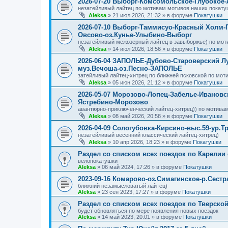
2026-07-20 Выборг-Комсомольское-Глубокое
незатейливый лайтец по мотивам мотивов наших покату
Aleksa
»
21 июл 2026, 21:32
» в форуме
Покатушки
2026-07-10 Выборг-Таммисуо-Красный Холм-
Овсово-оз.Кунье-Улыбино-Выборг
незатейливый межозерный лайтец в завыборжье) по мот
Aleksa
»
14 июл 2026, 18:56
» в форуме
Покатушки
2026-06-04 ЗАПОЛЬЕ-Дубово-Староверский Л
муз.Вечоша-оз.Песно-ЗАПОЛЬЕ
затейливый лайтец-хитрец по ближней псковской по мот
Aleksa
»
05 июн 2026, 21:12
» в форуме
Покатушки
2026-05-07 Морозово-Лопец-Забелье-Ивановс
Ястребино-Морозово
авантюрно-приключенческий лайтец-хитрец)) по мотивам
Aleksa
»
08 май 2026, 20:58
» в форуме
Покатушки
2026-04-09 Сологубовка-Кирсино-выс.59-ур.Т
незатейливый весенний классический лайтец-хитрец)
Aleksa
»
10 апр 2026, 18:23
» в форуме
Покатушки
Раздел со списком всех поездок по Карелии
велопокатушки
Aleksa
»
06 май 2024, 17:26
» в форуме
Покатушки
2023-09-16 Комарово-оз.Симагинское-р.Сест
ближний незамысловатый лайтец)
Aleksa
»
23 сен 2023, 17:27
» в форуме
Покатушки
Раздел со списком всех поездок по Тверско
будет обновляться по мере появления новых поездок
Aleksa
»
14 май 2023, 20:01
» в форуме
Покатушки