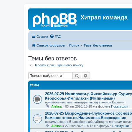
Хитрая команда
Ссылки
FAQ
Список форумов
Поиск
Темы без ответов
Темы без ответов
Перейти к расширенному поиску
Поиск
Расширенный поиск
ТЕМЫ
2026-07-29 Импилахти-р.Хихнийоки-ур.Сурис
Керисюрья-Импилахти (Импиниеми)
приключенческий лайтец-релаксец в южной Карелии)
Aleksa
»
03 авг 2026, 16:10
» в форуме
Покатушки
2026-07-25 Возрождение-Глубокое-оз.Соснов
Каменногорск-оз.Налимовка-Возрождение
незамысловатый завыборгский лайтец по мотивам покат
Aleksa
»
27 июл 2026, 18:12
» в форуме
Покатушки