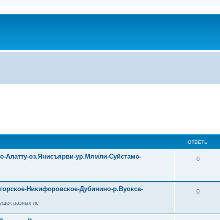
ОТВЕТЫ
уо-Алатту-оз.Янисъярви-ур.Мямли-Суйстамо-
0
огорское-Никифоровское-Дубинино-р.Вуокса-
0
ушек разных лет