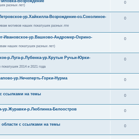
-Липовка-Возрождение
0
шек разных лет)
Петровское-ур.Хайкилла-Возрождение-оз.Соколиное-
0
ивам мотивов наших покатушек разных лте
уг-Ивановское-ур.Вашково-Андромер-Охрино-
0
ивам наших покатушек разных лет)
кое-р.Луга-р.Лубенка-ур.Крутые Ручьи-Юрки-
0
 покатушек 2014 и 2021 года
рапово-ур.Нечеперть-Горки-Нурма
0
 с ссылками на темы
0
ра-ур.Журавки-р.Люблинка-Белоостров
0
й области с ссылками на темы
0