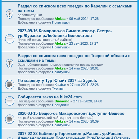
Раздел со списком всех поездок по Карелии с ссылками
на темы
велопокатушки
Последнее сообщение
Aleksa
«
06 май 2024, 17:26
Добавлено в форуме
Покатушки
2023-09-16 Комарово-оз.Симагинское-р.Сестра-
ур.Журавки-р.Люблинка-Белоостров
ближний незамысловатый лайтец)
Последнее сообщение
Aleksa
«
23 сен 2023, 17:27
Добавлено в форуме
Покатушки
Раздел со списком всех поездок по Тверской области с
ссылками на темы
будет обновляться по мере появления новых поездок
Последнее сообщение
Aleksa
«
14 май 2023, 20:01
Добавлено в форуме
Покатушки
По маршруту Тур Юнайт 2017 за 5 дней.
Последнее сообщение
Kalabar
«
27 сен 2021, 22:26
Добавлено в форуме
Туризм
Собирается заказ на bike24.com
Последнее сообщение
Diamond
«
27 сен 2020, 14:00
Добавлено в форуме
Посиделки
2020-03-15 Вещео-оз.Макаровское-г.Доступня-Вещево
хитрый классический лайтец, почти не боянец:)
Последнее сообщение
Aleksa
«
14 мар 2020, 20:39
Добавлено в форуме
Покатушки
2017-02-22 Бабино-р.Горемыков-р.Равань-ур.Равань-
Александровка-ур.Подсасонье-ур.Руя-Вороний Остров-