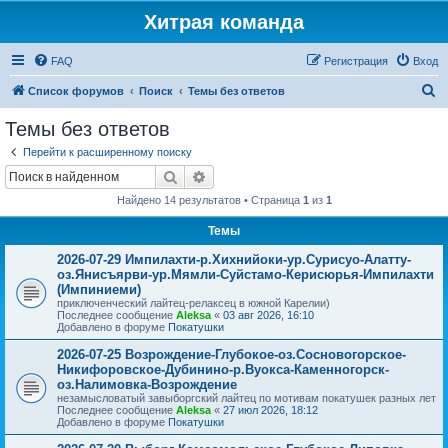
Хитрая команда
FAQ
Регистрация
Вход
П
Список форумов
Поиск
Темы без ответов
о
Темы без ответов
и
Перейти к расширенному поиску
с
Поиск
Расширенный поиск
к
Найдено 14 результатов • Страница
1
из
1
Темы
2026-07-29 Импилахти-р.Хихнийоки-ур.Сурисуо-Алатту-
оз.Янисъярви-ур.Мямли-Суйстамо-Керисюрья-Импилахти
(Импиниеми)
приключенческий лайтец-релаксец в южной Карелии)
Последнее сообщение
Aleksa
«
03 авг 2026, 16:10
Добавлено в форуме
Покатушки
2026-07-25 Возрождение-Глубокое-оз.Сосновогорское-
Никифоровское-Дубинино-р.Вуокса-Каменногорск-
оз.Налимовка-Возрождение
незамысловатый завыборгский лайтец по мотивам покатушек разных лет
Последнее сообщение
Aleksa
«
27 июл 2026, 18:12
Добавлено в форуме
Покатушки