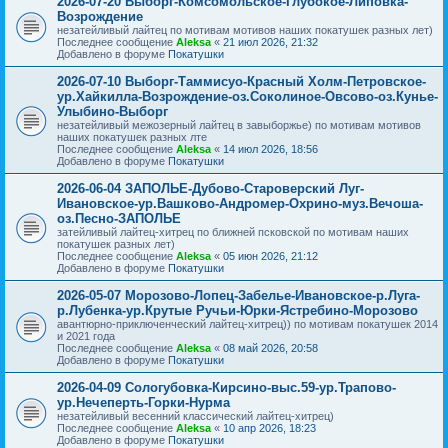
2026-07-20 Выборг-Комсомольское-Глубокое-Липовка-
Возрождение
незатейливый лайтец по мотивам мотивов наших покатушек разных лет)
Последнее сообщение
Aleksa
«
21 июл 2026, 21:32
Добавлено в форуме
Покатушки
2026-07-10 Выборг-Таммисуо-Красный Холм-Петровское-
ур.Хайкилла-Возрождение-оз.Соколиное-Овсово-оз.Кунье-
Улыбино-Выборг
незатейливый межозерный лайтец в завыборжье) по мотивам мотивов
наших покатушек разных лте
Последнее сообщение
Aleksa
«
14 июл 2026, 18:56
Добавлено в форуме
Покатушки
2026-06-04 ЗАПОЛЬЕ-Дубово-Староверский Луг-
Ивановское-ур.Вашково-Андромер-Охрино-муз.Вечоша-
оз.Песно-ЗАПОЛЬЕ
затейливый лайтец-хитрец по ближней псковской по мотивам наших
покатушек разных лет)
Последнее сообщение
Aleksa
«
05 июн 2026, 21:12
Добавлено в форуме
Покатушки
2026-05-07 Морозово-Лопец-Забелье-Ивановское-р.Луга-
р.Лубенка-ур.Крутые Ручьи-Юрки-Ястребино-Морозово
авантюрно-приключенческий лайтец-хитрец)) по мотивам покатушек 2014
и 2021 года
Последнее сообщение
Aleksa
«
08 май 2026, 20:58
Добавлено в форуме
Покатушки
2026-04-09 Сологубовка-Кирсино-выс.59-ур.Трапово-
ур.Нечеперть-Горки-Нурма
незатейливый весенний классический лайтец-хитрец)
Последнее сообщение
Aleksa
«
10 апр 2026, 18:23
Добавлено в форуме
Покатушки