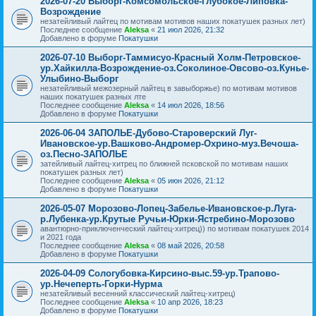
2026-07-20 Выборг-Комсомольское-Глубокое-Липовка-
Возрождение
незатейливый лайтец по мотивам мотивов наших покатушек разных лет)
Последнее сообщение
Aleksa
«
21 июл 2026, 21:32
Добавлено в форуме
Покатушки
2026-07-10 Выборг-Таммисуо-Красный Холм-Петровское-
ур.Хайкилла-Возрождение-оз.Соколиное-Овсово-оз.Кунье-
Улыбино-Выборг
незатейливый межозерный лайтец в завыборжье) по мотивам мотивов
наших покатушек разных лте
Последнее сообщение
Aleksa
«
14 июл 2026, 18:56
Добавлено в форуме
Покатушки
2026-06-04 ЗАПОЛЬЕ-Дубово-Староверский Луг-
Ивановское-ур.Вашково-Андромер-Охрино-муз.Вечоша-
оз.Песно-ЗАПОЛЬЕ
затейливый лайтец-хитрец по ближней псковской по мотивам наших
покатушек разных лет)
Последнее сообщение
Aleksa
«
05 июн 2026, 21:12
Добавлено в форуме
Покатушки
2026-05-07 Морозово-Лопец-Забелье-Ивановское-р.Луга-
р.Лубенка-ур.Крутые Ручьи-Юрки-Ястребино-Морозово
авантюрно-приключенческий лайтец-хитрец)) по мотивам покатушек 2014
и 2021 года
Последнее сообщение
Aleksa
«
08 май 2026, 20:58
Добавлено в форуме
Покатушки
2026-04-09 Сологубовка-Кирсино-выс.59-ур.Трапово-
ур.Нечеперть-Горки-Нурма
незатейливый весенний классический лайтец-хитрец)
Последнее сообщение
Aleksa
«
10 апр 2026, 18:23
Добавлено в форуме
Покатушки