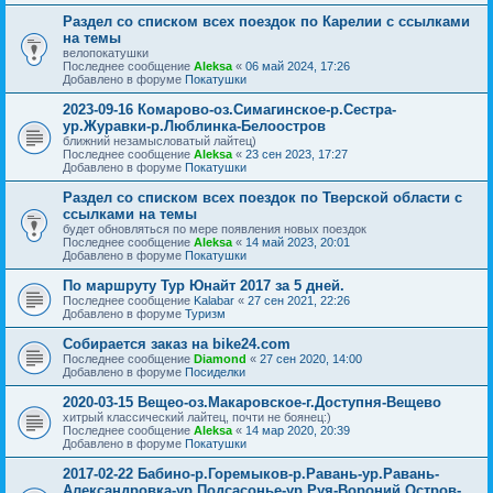
Раздел со списком всех поездок по Карелии с ссылками
на темы
велопокатушки
Последнее сообщение
Aleksa
«
06 май 2024, 17:26
Добавлено в форуме
Покатушки
2023-09-16 Комарово-оз.Симагинское-р.Сестра-
ур.Журавки-р.Люблинка-Белоостров
ближний незамысловатый лайтец)
Последнее сообщение
Aleksa
«
23 сен 2023, 17:27
Добавлено в форуме
Покатушки
Раздел со списком всех поездок по Тверской области с
ссылками на темы
будет обновляться по мере появления новых поездок
Последнее сообщение
Aleksa
«
14 май 2023, 20:01
Добавлено в форуме
Покатушки
По маршруту Тур Юнайт 2017 за 5 дней.
Последнее сообщение
Kalabar
«
27 сен 2021, 22:26
Добавлено в форуме
Туризм
Собирается заказ на bike24.com
Последнее сообщение
Diamond
«
27 сен 2020, 14:00
Добавлено в форуме
Посиделки
2020-03-15 Вещео-оз.Макаровское-г.Доступня-Вещево
хитрый классический лайтец, почти не боянец:)
Последнее сообщение
Aleksa
«
14 мар 2020, 20:39
Добавлено в форуме
Покатушки
2017-02-22 Бабино-р.Горемыков-р.Равань-ур.Равань-
Александровка-ур.Подсасонье-ур.Руя-Вороний Остров-