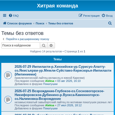
Хитрая команда
FAQ
Регистрация
Вход
П
Список форумов
Поиск
Темы без ответов
о
Темы без ответов
и
Перейти к расширенному поиску
с
Поиск
Расширенный поиск
к
Найдено 14 результатов • Страница
1
из
1
Темы
2026-07-29 Импилахти-р.Хихнийоки-ур.Сурисуо-Алатту-
оз.Янисъярви-ур.Мямли-Суйстамо-Керисюрья-Импилахти
(Импиниеми)
приключенческий лайтец-релаксец в южной Карелии)
Последнее сообщение
Aleksa
«
03 авг 2026, 16:10
Добавлено в форуме
Покатушки
2026-07-25 Возрождение-Глубокое-оз.Сосновогорское-
Никифоровское-Дубинино-р.Вуокса-Каменногорск-
оз.Налимовка-Возрождение
незамысловатый завыборгский лайтец по мотивам покатушек разных лет
Последнее сообщение
Aleksa
«
27 июл 2026, 18:12
Добавлено в форуме
Покатушки