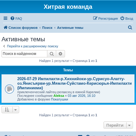
Хитрая команда
FAQ
Регистрация
Вход
П
Список форумов
Поиск
Активные темы
о
Активные темы
и
Перейти к расширенному поиску
с
Поиск
Расширенный поиск
к
Найден 1 результат • Страница
1
из
1
Темы
2026-07-29 Импилахти-р.Хихнийоки-ур.Сурисуо-Алатту-
оз.Янисъярви-ур.Мямли-Суйстамо-Керисюрья-Импилахти
(Импиниеми)
приключенческий лайтец-релаксец в южной Карелии)
Последнее сообщение
Aleksa
«
03 авг 2026, 16:10
Добавлено в форуме
Покатушки
Найден 1 результат • Страница
1
из
1
Перейти