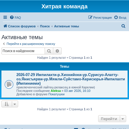
Хитрая команда
FAQ
Регистрация
Вход
П
Список форумов
Поиск
Активные темы
о
Активные темы
и
Перейти к расширенному поиску
с
Поиск
Расширенный поиск
к
Найден 1 результат • Страница
1
из
1
Темы
2026-07-29 Импилахти-р.Хихнийоки-ур.Сурисуо-Алатту-
оз.Янисъярви-ур.Мямли-Суйстамо-Керисюрья-Импилахти
(Импиниеми)
приключенческий лайтец-релаксец в южной Карелии)
Последнее сообщение
Aleksa
«
03 авг 2026, 16:10
Добавлено в форуме
Покатушки
Найден 1 результат • Страница
1
из
1
Перейти