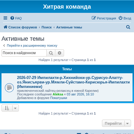
Хитрая команда
FAQ
Регистрация
Вход
П
Список форумов
Поиск
Активные темы
о
Активные темы
и
Перейти к расширенному поиску
с
Поиск
Расширенный поиск
к
Найден 1 результат • Страница
1
из
1
Темы
2026-07-29 Импилахти-р.Хихнийоки-ур.Сурисуо-Алатту-
оз.Янисъярви-ур.Мямли-Суйстамо-Керисюрья-Импилахти
(Импиниеми)
приключенческий лайтец-релаксец в южной Карелии)
Последнее сообщение
Aleksa
«
03 авг 2026, 16:10
Добавлено в форуме
Покатушки
Найден 1 результат • Страница
1
из
1
Перейти