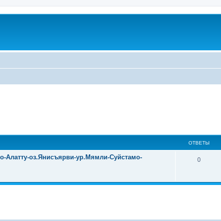
ОТВЕТЫ
уо-Алатту-оз.Янисъярви-ур.Мямли-Суйстамо-
0