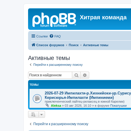
Хитрая команда
Ссылки
FAQ
Список форумов
Поиск
Активные темы
Активные темы
Перейти к расширенному поиску
Поиск
Расширенный поиск
ТЕМЫ
2026-07-29 Импилахти-р.Хихнийоки-ур.Сурис
Керисюрья-Импилахти (Импиниеми)
приключенческий лайтец-релаксец в южной Карелии)
Aleksa
»
03 авг 2026, 16:10
» в форуме
Покатушки
Перейти к расширенному поиску