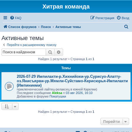
Хитрая команда
FAQ
Регистрация
Вход
П
Список форумов
Поиск
Активные темы
о
Активные темы
и
Перейти к расширенному поиску
с
Поиск
Расширенный поиск
к
Найден 1 результат • Страница
1
из
1
Темы
2026-07-29 Импилахти-р.Хихнийоки-ур.Сурисуо-Алатту-
оз.Янисъярви-ур.Мямли-Суйстамо-Керисюрья-Импилахти
(Импиниеми)
приключенческий лайтец-релаксец в южной Карелии)
Последнее сообщение
Aleksa
«
03 авг 2026, 16:10
Добавлено в форуме
Покатушки
Найден 1 результат • Страница
1
из
1
Перейти