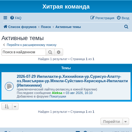
Хитрая команда
FAQ
Регистрация
Вход
П
Список форумов
Поиск
Активные темы
о
Активные темы
и
Перейти к расширенному поиску
с
Поиск
Расширенный поиск
к
Найден 1 результат • Страница
1
из
1
Темы
2026-07-29 Импилахти-р.Хихнийоки-ур.Сурисуо-Алатту-
оз.Янисъярви-ур.Мямли-Суйстамо-Керисюрья-Импилахти
(Импиниеми)
приключенческий лайтец-релаксец в южной Карелии)
Последнее сообщение
Aleksa
«
03 авг 2026, 16:10
Добавлено в форуме
Покатушки
Найден 1 результат • Страница
1
из
1
Перейти