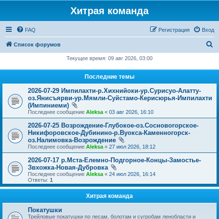
Хитрая команда
FAQ
Регистрация
Вход
П
Список форумов
о
Текущее время: 09 авг 2026, 03:00
и
Последние темы
с
2026-07-29 Импилахти-р.Хихнийоки-ур.Сурисуо-Алатту-
к
оз.Янисъярви-ур.Мямли-Суйстамо-Керисюрья-Импилахти
(Импиниеми)
Последнее сообщение
Aleksa
«
03 авг 2026, 16:10
2026-07-25 Возрождение-Глубокое-оз.Сосновогорское-
Никифоровское-Дубинино-р.Вуокса-Каменногорск-
оз.Налимовка-Возрождение
Последнее сообщение
Aleksa
«
27 июл 2026, 18:12
2026-07-17 р.Мста-Елемно-Подгорное-Концы-Замостье-
Звхожка-Новая-Дубровка
Последнее сообщение
Aleksa
«
24 июл 2026, 16:14
Ответы:
1
Хитрая команда
Покатушки
Трейловые покатушки по лесам, болотам и сугробам ленобласти и